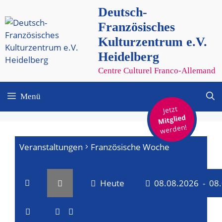
Zum
Deutsch-
Inhalt
Französisches
springen
Kulturzentrum e.V.
Heidelberg
Centre Culturel Franco-Allemand
Menü
Jetzt
Mitglied
werden!
Veranstaltungen
Französische Woche
Heute
08.08.2026
 - 
08
V
V
D
a
L