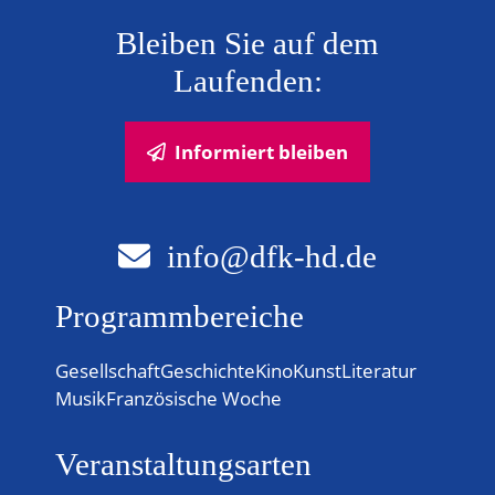
N
Bleiben Sie auf dem
a
Laufenden:
v
i
Informiert bleiben
g
a
info@dfk-hd.de
t
Programmbereiche
i
Gesellschaft
Geschichte
Kino
Kunst
Literatur
o
Musik
Französische Woche
n
Veranstaltungsarten