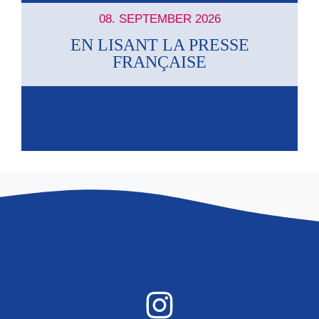
a
08. SEPTEMBER 2026
A
t
EN LISANT LA PRESSE
n
FRANÇAISE
i
s
o
n
i
c
h
t
e
n
,