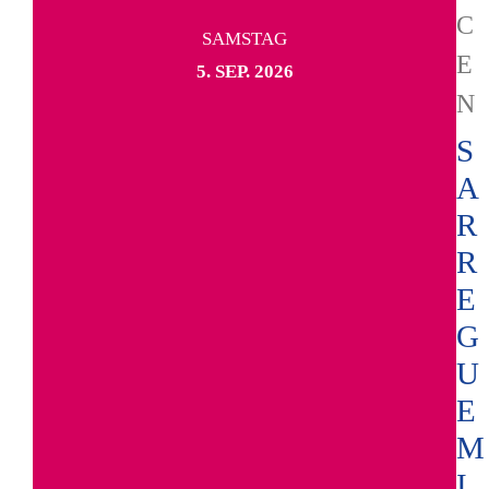
C
SAMSTAG
E
5. SEP. 2026
N
S
A
R
R
E
G
U
E
M
I