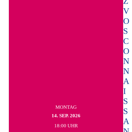
Z
V
O
S
C
O
N
N
A
I
S
MONTAG
S
14. SEP. 2026
A
18:00 UHR
N