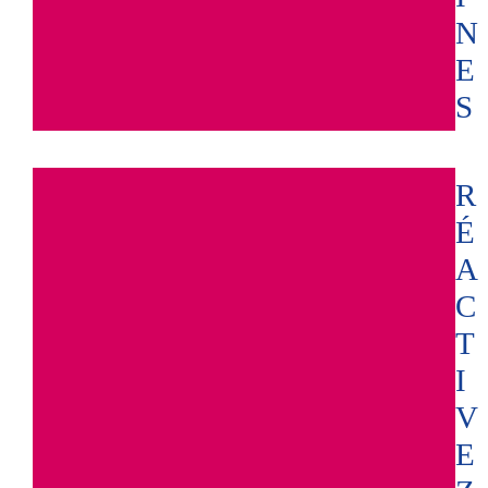
N
E
S
R
É
A
C
T
I
V
E