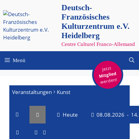
Zum
Deutsch-
Inhalt
Französisches
springen
Kulturzentrum e.V.
Heidelberg
Centre Culturel Franco-Allemand
Menü
Jetzt
Mitglied
werden!
Veranstaltungen
Kunst
Heute
08.08.2026
 - 
14
V
V
D
a
L