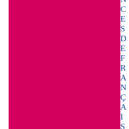
C
E
S
D
E
F
R
A
N
Ç
A
I
S