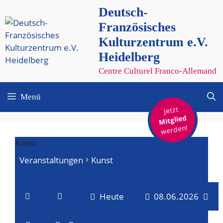
Zum
Deutsch-
Inhalt
Französisches
springen
Kulturzentrum e.V.
Heidelberg
Centre Culturel Franco-Allemand
Menü
Jetzt
Mitglied
werden!
Kunst
Veranstaltungen
Kunst
Veranstaltungen
Heute
08.06.2026
für
V
V
D