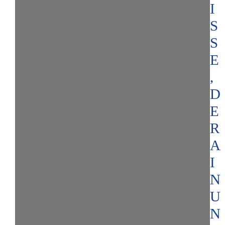
I
S
S
E
,
D
E
R
A
I
N
U
N