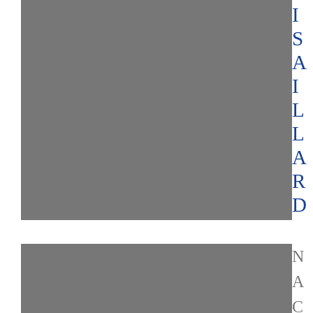
I
S
A
I
L
L
A
R
D
N
A
C