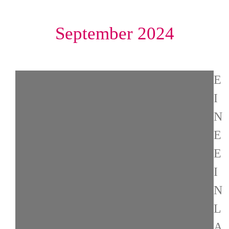
September 2024
E
I
N
E
E
I
N
L
A