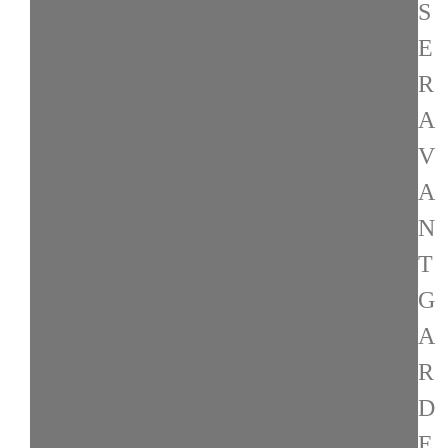
S
E
R
A
V
A
N
T
G
A
R
D
E