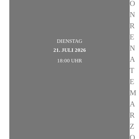
O
N
R
E
DIENSTAG
N
21. JULI 2026
A
18:00 UHR
T
E
M
A
R
Z
O