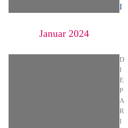
I
Januar 2024
D
I
E
P
A
R
I