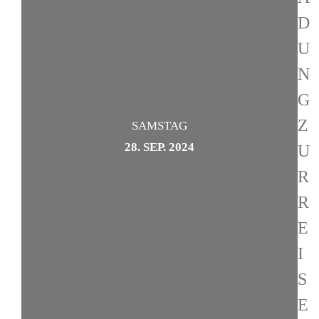
D
U
N
G
Z
SAMSTAG
28. SEP. 2024
U
R
R
E
I
S
E