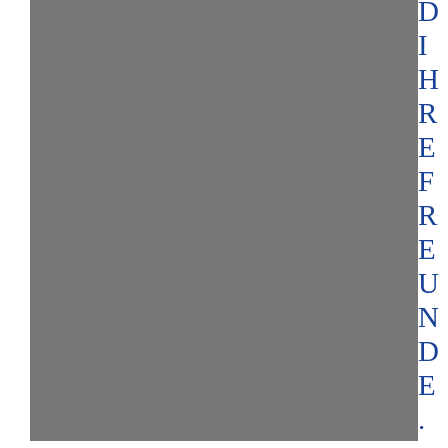
D
I
H
R
E
F
R
E
U
N
D
E
.