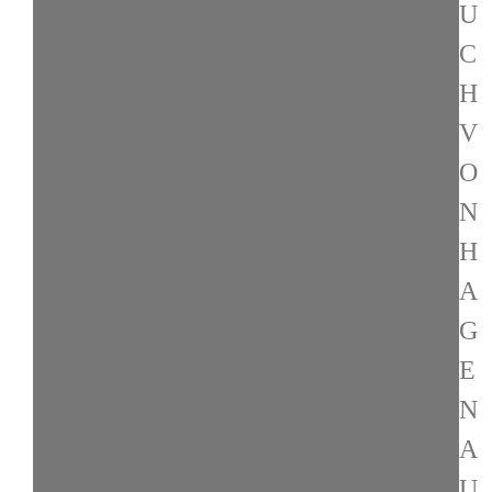
U
C
H
V
O
N
H
A
G
E
N
A
U