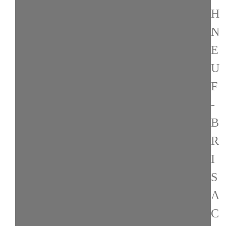
H
N
E
U
F
-
B
R
I
S
A
C