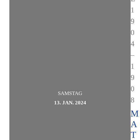
1
9
0
4
–
1
9
0
SAMSTAG
8
13. JAN. 2024
M
A
T