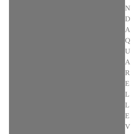
N
D
A
Q
U
A
R
E
L
L
E
V