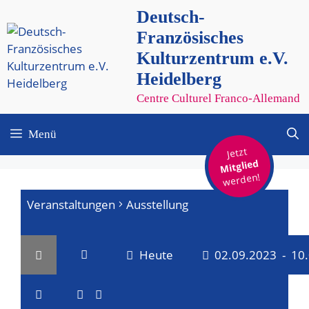
Zum
Deutsch-
Inhalt
Französisches
springen
Kulturzentrum e.V.
Heidelberg
Centre Culturel Franco-Allemand
Menü
Jetzt
Mitglied
werden!
Veranstaltungen
Ausstellung
Heute
02.09.2023
 - 
10
V
V
D
a
L