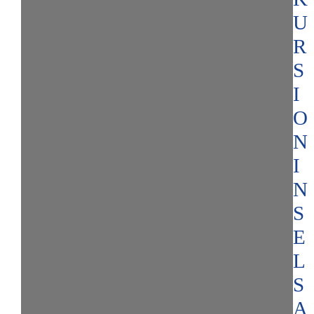
U
R
S
I
O
N
I
N
S
E
L
S
A