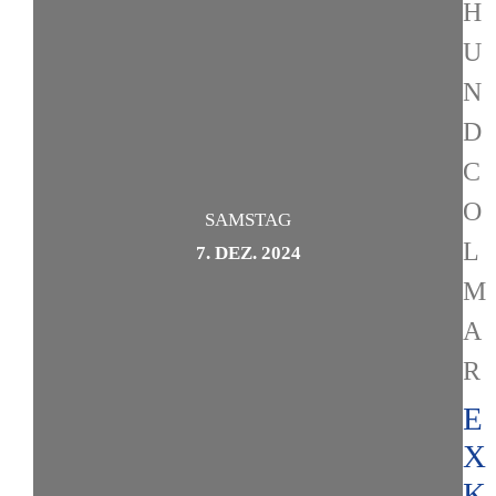
H
U
N
D
C
O
SAMSTAG
L
7. DEZ. 2024
M
A
R
E
X
K