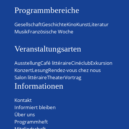
Programmbereiche
Gesellschaft
Geschichte
Kino
Kunst
Literatur
Musik
Französische Woche
Veranstaltungsarten
Ausstellung
Café littéraire
Cinéclub
Exkursion
Konzert
Lesung
Rendez-vous chez nous
Salon littéraire
Theater
Vortrag
Informationen
Kontakt
Informiert bleiben
Über uns
Programmheft
Mitgliedschaft