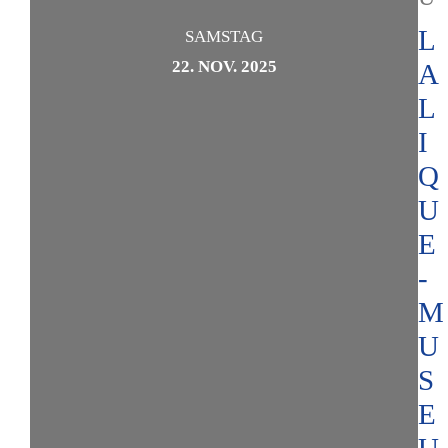
L
SAMSTAG
22. NOV. 2025
A
L
I
Q
U
E
-
M
U
S
E