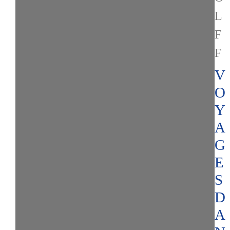
L
F
F
V
O
Y
A
G
E
S
D
A