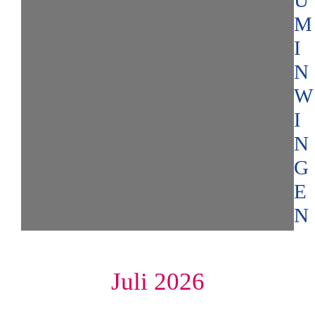
U
M
I
N
W
I
N
G
E
N
Juli 2026