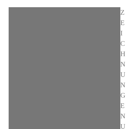
Z
E
I
C
H
N
U
N
G
E
N
U