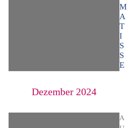
M
A
T
I
S
S
E
Dezember 2024
A