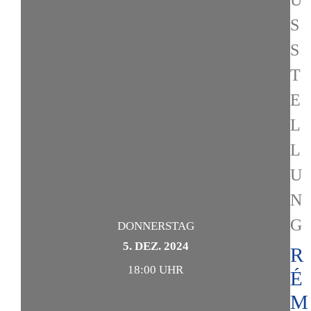
U
S
S
T
E
L
L
U
N
G
DONNERSTAG
5. DEZ. 2024
R
18:00 UHR
É
M