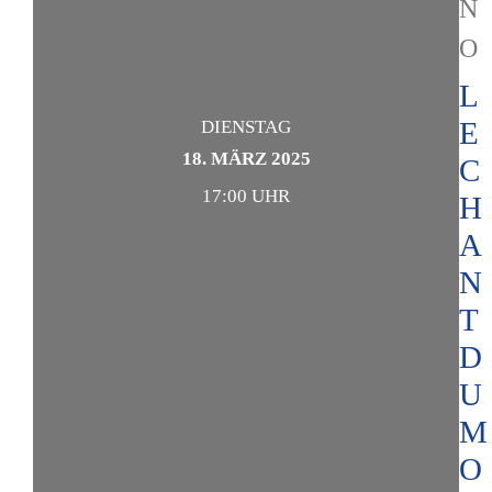
N
O
L
E
DIENSTAG
18. MÄRZ 2025
C
17:00 UHR
H
A
N
T
D
U
M
O