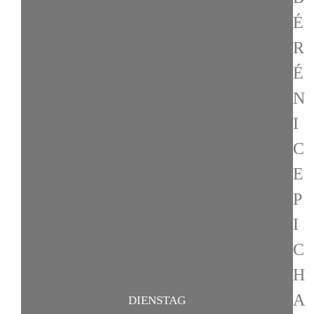
É
R
É
N
I
C
E
P
I
C
H
A
DIENSTAG