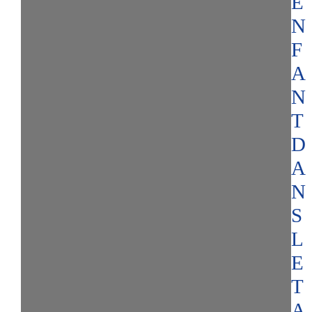
E
N
F
A
N
T
D
A
N
S
L
E
T
A