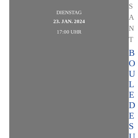
S
DIENSTAG
A
23. JAN. 2024
N
17:00 UHR
T
B
O
U
L
E
D
E
S
U