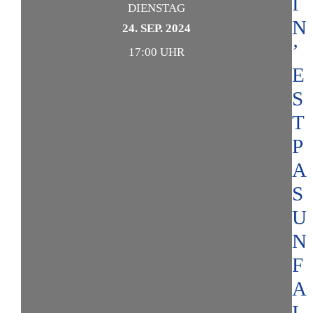
I
DIENSTAG
N
24. SEP. 2024
’
17:00 UHR
E
S
T
P
A
S
U
N
F
A
I