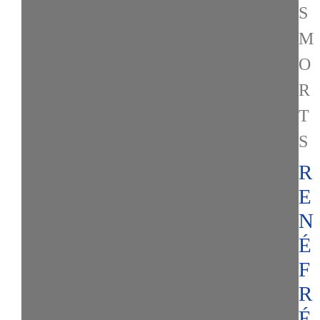
S
M
O
R
T
S
R
E
N
É
F
R
É