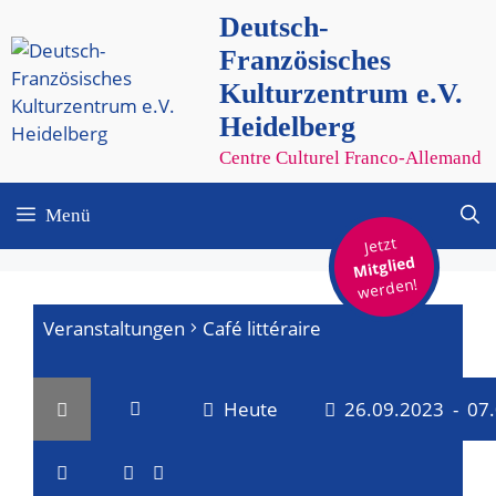
Zum
Deutsch-
Inhalt
Französisches
springen
Kulturzentrum e.V.
Heidelberg
Centre Culturel Franco-Allemand
Menü
Jetzt
Mitglied
werden!
Veranstaltungen
Café littéraire
Heute
26.09.2023
 - 
07
V
V
D
a
L