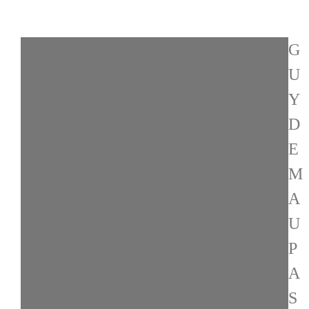
G
U
Y
D
E
M
A
U
P
A
S