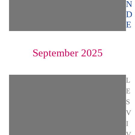
N
D
E
September 2025
L
E
S
V
I
V