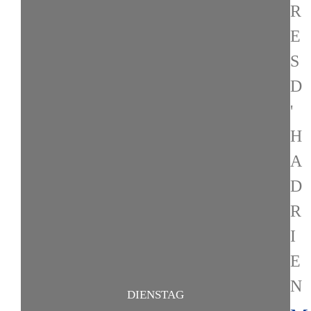
R
E
S
D
'
H
A
D
R
I
E
N
DIENSTAG