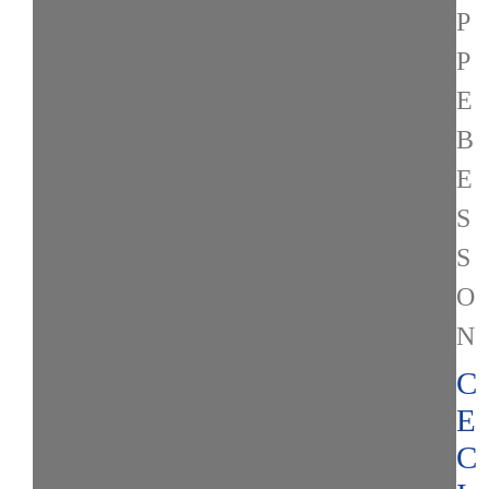
P
P
E
B
E
S
S
O
N
C
E
C