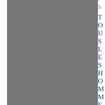
S
T
O
U
S
L
E
S
H
O
M
M
E