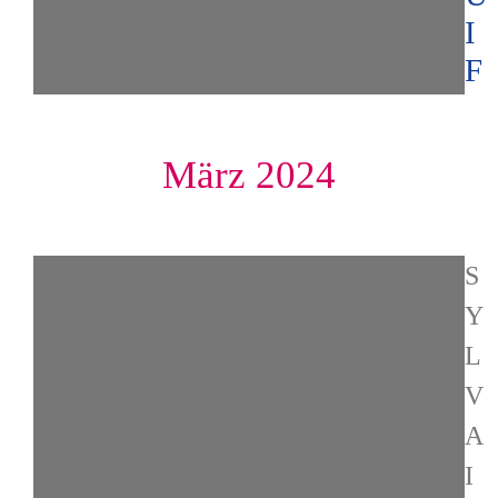
I
F
März 2024
S
Y
L
V
A
I