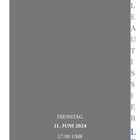
L
E
A
U
T
I
S
S
I
E
DIENSTAG
R
11. JUNI 2024
L
17:00 UHR