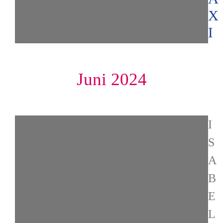
X
I
Juni 2024
I
S
A
B
E
L