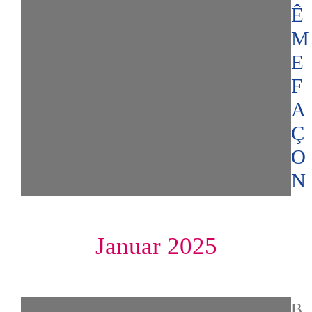
Ê
M
E
F
A
Ç
O
N
Januar 2025
B