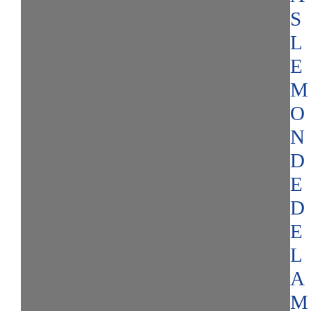
S
L
E
M
O
N
D
E
D
E
L
A
M