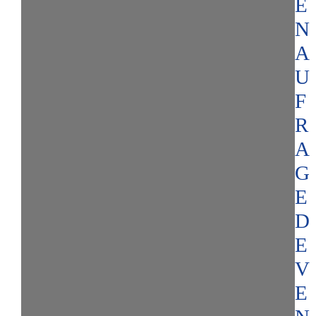
E
N
A
U
F
R
A
G
E
D
E
V
E