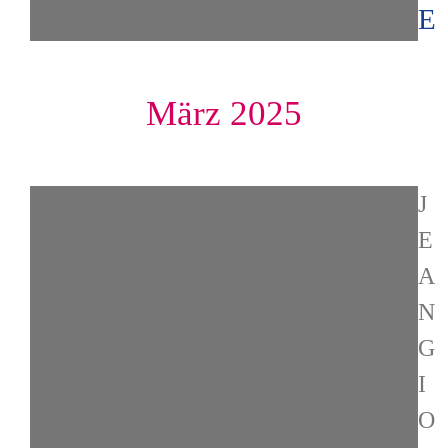
E
März 2025
J
E
A
N
G
I
O