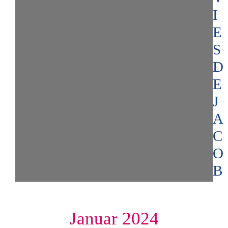
I
E
S
D
E
J
A
C
O
B
Januar 2024