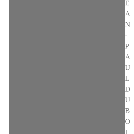
E
A
N
-
P
A
U
L
D
U
B
O
I