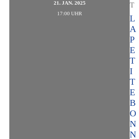
21. JAN. 2025
T
17:00 UHR
L
A
P
E
T
I
T
E
B
O
N
N