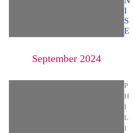
N
I
S
E
September 2024
P
H
I
L
I