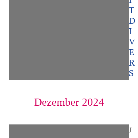
T
D
I
V
E
R
S
Dezember 2024
J