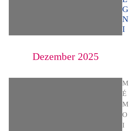
G
N
I
Dezember 2025
M
É
M
O
I