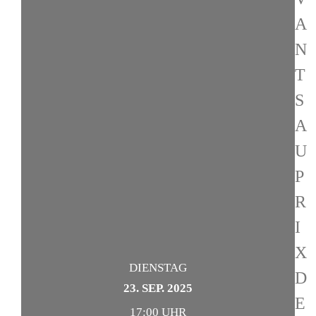
A
N
T
S
A
U
P
R
I
X
DIENSTAG
D
23. SEP. 2025
E
17:00 UHR