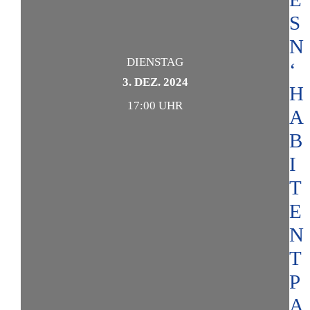
S
N
DIENSTAG
‘
3. DEZ. 2024
H
17:00 UHR
A
B
I
T
E
N
T
P
A