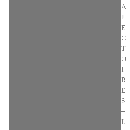
A
J
E
C
T
O
I
R
E
S
–
L