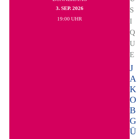
3. SEP. 2026
S
19:00 UHR
I
Q
U
E
J
A
K
O
B
G
Ü