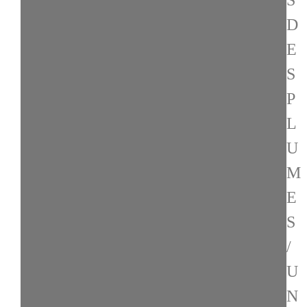
S
D
E
S
P
L
U
M
E
S
/
U
N