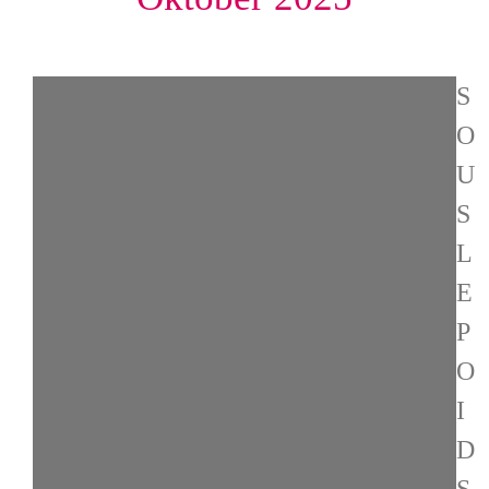
S
O
U
S
L
E
P
O
I
D