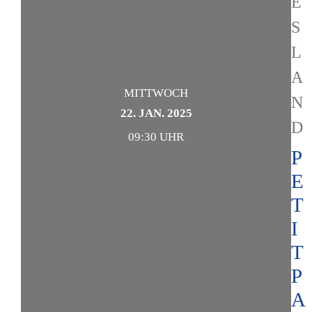
E
S
L
A
MITTWOCH
N
22. JAN. 2025
D
09:30 UHR
P
E
T
I
T
P
A