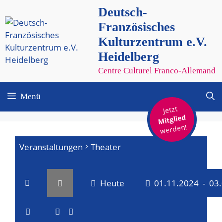
Zum
Deutsch-
Inhalt
Französisches
springen
Kulturzentrum e.V.
Heidelberg
Centre Culturel Franco-Allemand
Menü
Jetzt
Mitglied
werden!
Veranstaltungen
Theater
Heute
01.11.2024
 - 
03
V
V
D
a
L