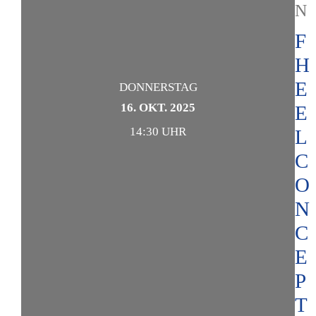
N
F
H
E
DONNERSTAG
16. OKT. 2025
E
14:30 UHR
L
C
O
N
C
E
P
T