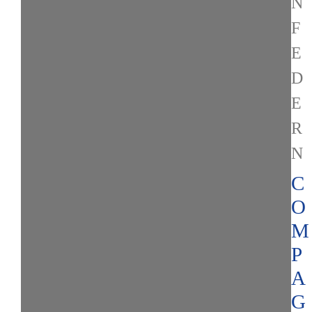
N
F
E
D
E
R
N
C
O
M
P
A
G