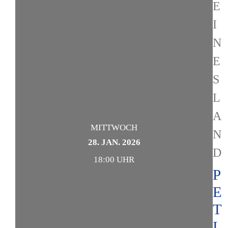
E
I
N
E
S
L
A
MITTWOCH
N
28. JAN. 2026
D
18:00 UHR
P
E
T
I