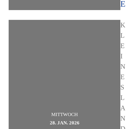
E
K
L
E
I
N
E
S
L
A
MITTWOCH
N
28. JAN. 2026
D