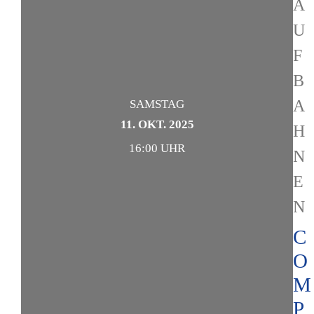
A
U
F
B
A
SAMSTAG
11. OKT. 2025
H
16:00 UHR
N
E
N
C
O
M
P