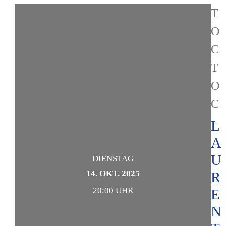
T
O
C
T
O
C
L
A
U
DIENSTAG
14. OKT. 2025
R
20:00 UHR
E
N