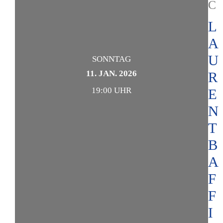
C
L
A
U
SONNTAG
11. JAN. 2026
R
19:00 UHR
E
N
T
B
A
F
F
I