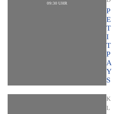
09:30 UHR
P
E
T
I
T
P
A
Y
S
K
L