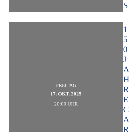
S
1
5
0
J
A
H
FREITAG
R
17. OKT. 2025
E
20:00 UHR
C
A
R