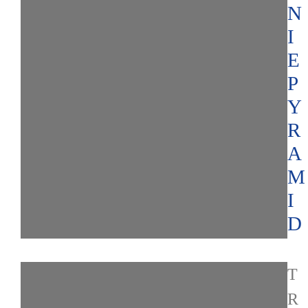
N
I
E
P
Y
R
A
M
I
D
T
R