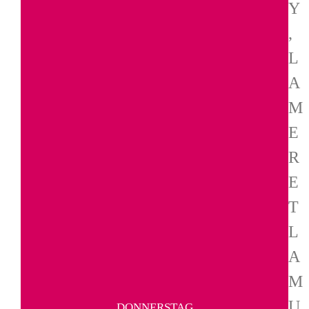
Y
,
L
A
M
E
R
E
T
L
A
M
U
DONNERSTAG