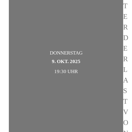
T
E
R
D
E
DONNERSTAG
R
9. OKT. 2025
L
19:30 UHR
A
S
T
V
O