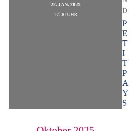
N
22. JAN. 2025
D
17:00 UHR
P
E
T
I
T
P
A
Y
S
Oktober 2025