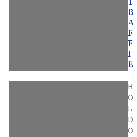
T
B
A
F
F
I
E
H
O
L
D
O