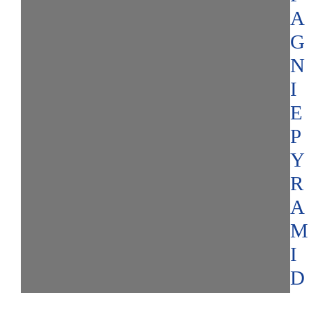
A
G
N
I
E
P
Y
R
A
M
I
D