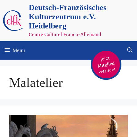
Zum
Deutsch-Französisches
Inhalt
Kulturzentrum e.V.
springen
Heidelberg
Centre Culturel Franco-Allemand
Menü
Jetzt
Mitglied
werden!
Malatelier