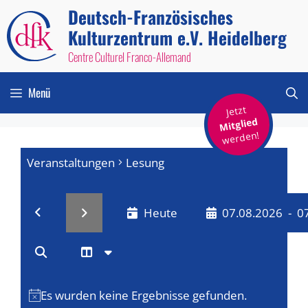
Zum
Deutsch-Französisches
Inhalt
Kulturzentrum e.V. Heidelberg
springen
Centre Culturel Franco-Allemand
Menü
Jetzt
Mitglied
werden!
Veranstaltungen
Lesung
Heute
07.08.2026
 - 
0
V
V
D
a
e
L
e
t
i
r
u
s
r
Es wurden keine Ergebnisse gefunden.
H