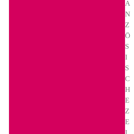
A
N
Z
Ö
S
I
S
C
H
E
Z
E
I