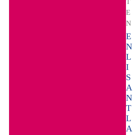
T
E
N
E
N
L
I
S
A
N
T
L
A