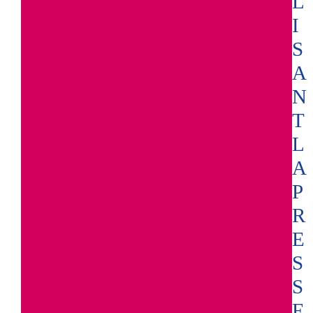
L
I
S
A
N
T
L
A
P
R
E
S
S
E