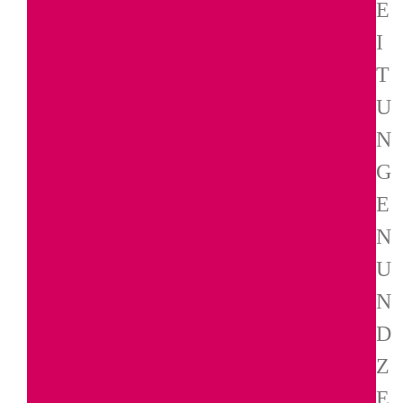
E
I
T
U
N
G
E
N
U
N
D
Z
E