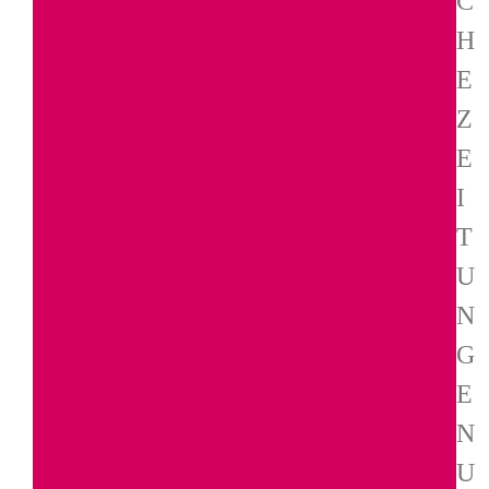
C
H
E
Z
E
I
T
U
N
G
E
N
U