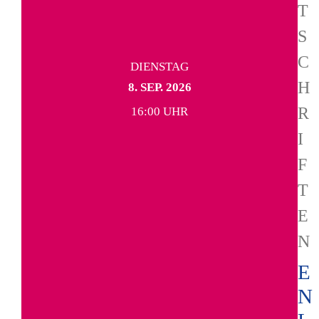
T
S
C
DIENSTAG
H
8. SEP. 2026
R
16:00 UHR
I
F
T
E
N
E
N