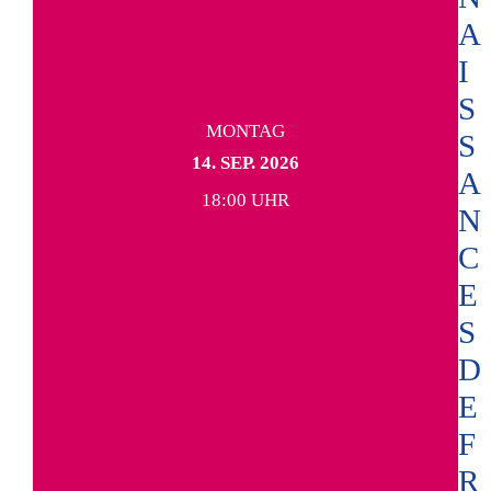
A
I
S
MONTAG
S
14. SEP. 2026
A
18:00 UHR
N
C
E
S
D
E
F
R