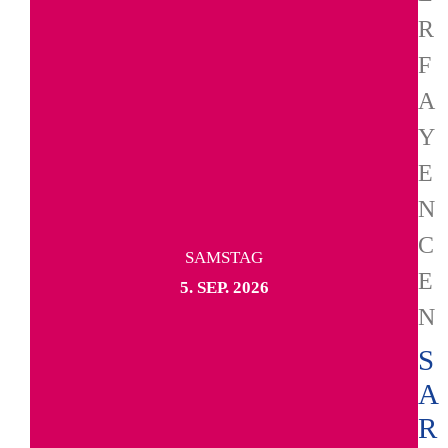
R
F
A
Y
E
N
C
SAMSTAG
E
5. SEP. 2026
N
S
A
R