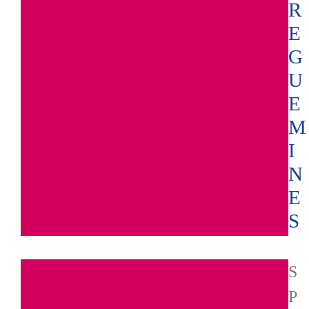
R
E
G
U
E
M
I
N
E
S
S
P