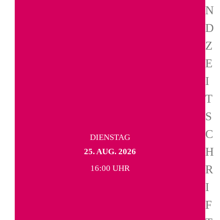
N
D
Z
E
I
T
S
C
DIENSTAG
H
25. AUG. 2026
R
16:00 UHR
I
F