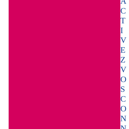
A
C
T
I
V
E
Z
V
O
S
C
O
N
N