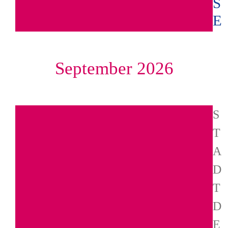
S
E
September 2026
S
T
A
D
T
D
E