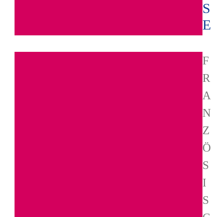
S
E
F
R
A
N
Z
Ö
S
I
S