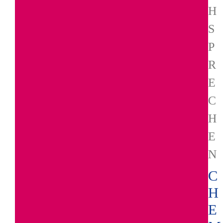
H
S
P
R
E
C
H
E
N
C
H
E