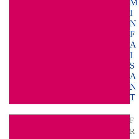
M
I
N
F
A
I
S
A
N
T
F
R