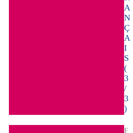
A
N
Ç
A
I
S
(
3
/
3
)
F