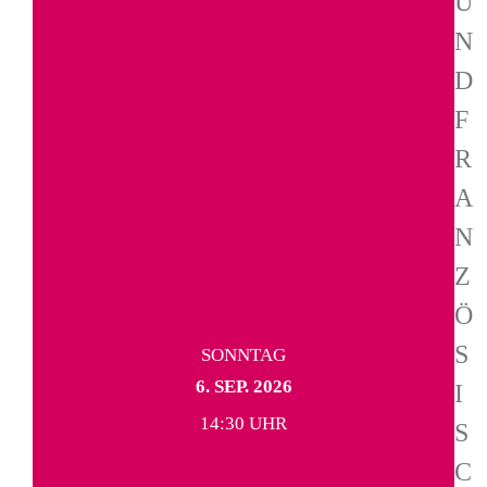
U
N
D
F
R
A
N
Z
Ö
S
SONNTAG
6. SEP. 2026
I
14:30 UHR
S
C