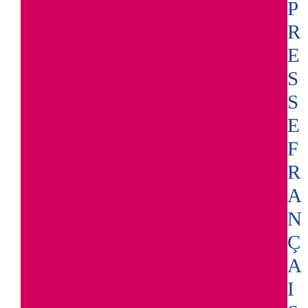
P
R
E
S
S
E
F
R
A
N
Ç
A
I