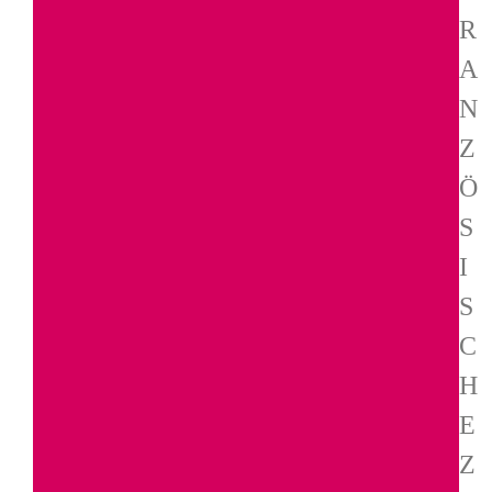
R
A
N
Z
Ö
S
I
S
C
H
E
Z