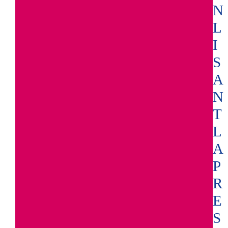
N
L
I
S
A
N
T
L
A
P
R
E
S