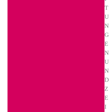
T
U
N
G
E
N
U
N
D
Z
E
I