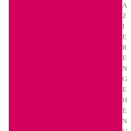
A
Z
I
E
R
E
N
G
E
H
E
N