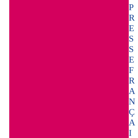
P
R
E
S
S
E
F
R
A
N
Ç
A
I