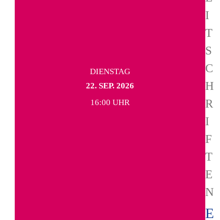
I
T
S
C
DIENSTAG
H
22. SEP. 2026
R
16:00 UHR
I
F
T
E
N
E