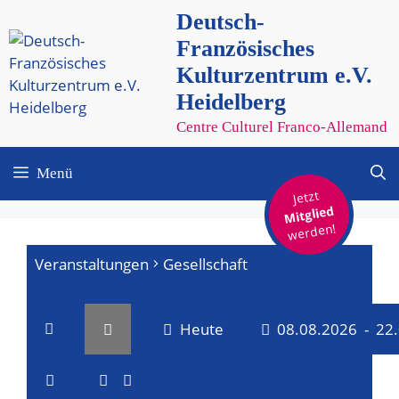
Zum
Deutsch-
Inhalt
Französisches
springen
Kulturzentrum e.V.
Heidelberg
Centre Culturel Franco-Allemand
Menü
Jetzt
Mitglied
werden!
Veranstaltungen
Gesellschaft
Heute
08.08.2026
 - 
22
V
V
D
a
L