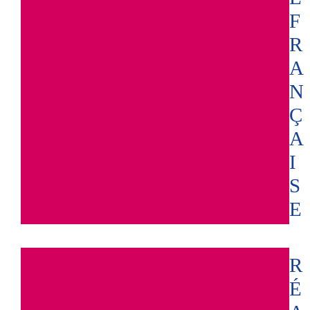
F
R
A
N
Ç
A
I
S
E
R
É