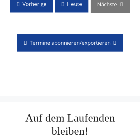
N
Veranstaltungen
Vorherige
Heute
Veransta
Nächste
a
v
i
Termine abonnieren/exportieren
g
a
t
i
o
Auf dem Laufenden
n
bleiben!