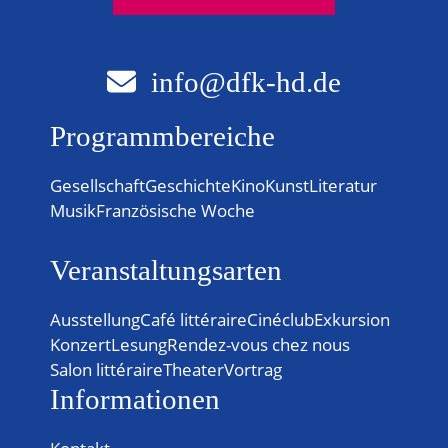
info@dfk-hd.de
Programmbereiche
Gesellschaft
Geschichte
Kino
Kunst
Literatur
Musik
Französische Woche
Veranstaltungsarten
Ausstellung
Café littéraire
Cinéclub
Exkursion
Konzert
Lesung
Rendez-vous chez nous
Salon littéraire
Theater
Vortrag
Informationen