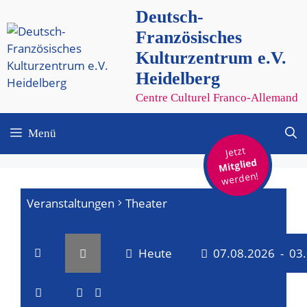
Zum
Deutsch-
Inhalt
Französisches
springen
Kulturzentrum e.V.
Heidelberg
Centre Culturel Franco-Allemand
Menü
Jetzt
Mitglied
werden!
Veranstaltungen
Theater
Heute
07.08.2026
 - 
03
V
V
D
a
L