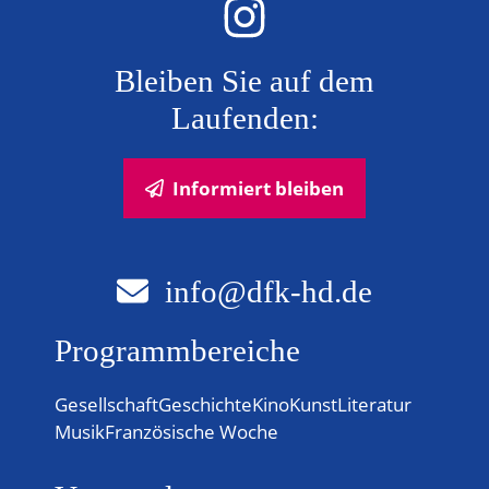
N
Bleiben Sie auf dem
a
Laufenden:
v
i
Informiert bleiben
g
a
info@dfk-hd.de
t
Programmbereiche
i
o
Gesellschaft
Geschichte
Kino
Kunst
Literatur
Musik
Französische Woche
n