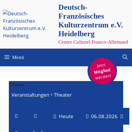
Zum
Deutsch-
Inhalt
Französisches
springen
Kulturzentrum e.V.
Heidelberg
Centre Culturel Franco-Allemand
Menü
Jetzt
Mitglied
werden!
Theater
Veranstaltungen
Theater
Veranstaltungen
Heute
06.08.2026
für
V
V
D