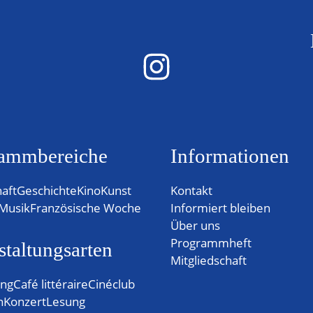
ammbereiche
Informationen
haft
Geschichte
Kino
Kunst
Kontakt
Musik
Französische Woche
Informiert bleiben
Über uns
Programmheft
staltungsarten
Mitgliedschaft
ung
Café littéraire
Cinéclub
n
Konzert
Lesung