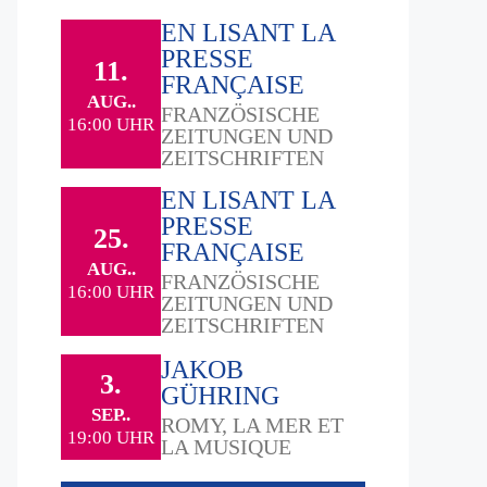
EN LISANT LA
PRESSE
11.
FRANÇAISE
AUG..
FRANZÖSISCHE
16:00 UHR
ZEITUNGEN UND
ZEITSCHRIFTEN
EN LISANT LA
PRESSE
25.
FRANÇAISE
AUG..
FRANZÖSISCHE
16:00 UHR
ZEITUNGEN UND
ZEITSCHRIFTEN
JAKOB
3.
GÜHRING
SEP..
ROMY, LA MER ET
19:00 UHR
LA MUSIQUE