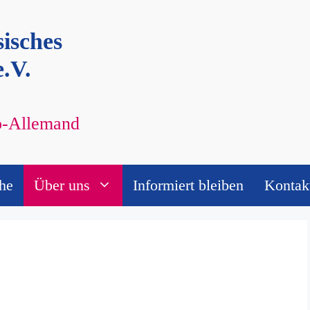
isches
.V.
co-Allemand
he
Über uns
Informiert bleiben
Kontak