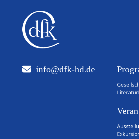
info@dfk-hd.de
Progr
Gesellsc
Literatur
Veran
Ausstell
Exkursio