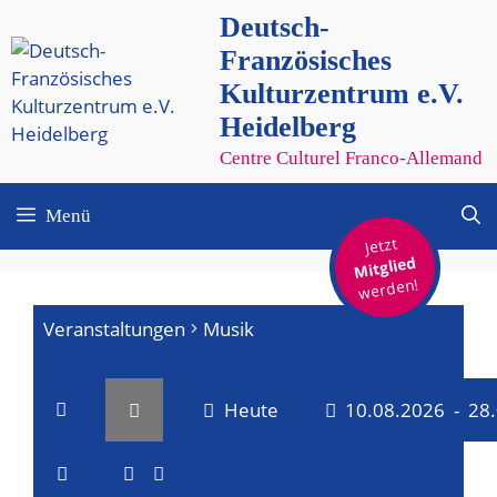
Zum
Deutsch-
Inhalt
Französisches
springen
Kulturzentrum e.V.
Heidelberg
Centre Culturel Franco-Allemand
Menü
Jetzt
Mitglied
werden!
Veranstaltungen
Musik
Heute
10.08.2026
 - 
28
V
V
D
a
L