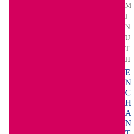
M
I
N
U
T
H
E
N
C
H
A
N
T