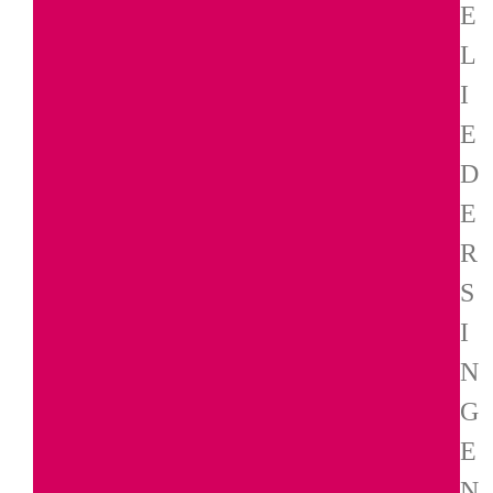
E
L
I
E
D
E
R
S
I
N
G
E
N