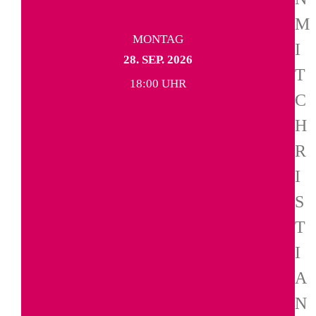
M
MONTAG
I
28. SEP. 2026
T
18:00 UHR
C
H
R
I
S
T
I
A
N