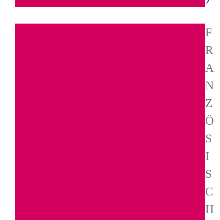
F
R
A
N
Z
Ö
S
I
S
C
H