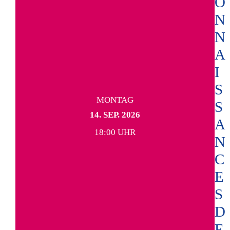
O
N
N
A
I
S
MONTAG
S
14. SEP. 2026
A
18:00 UHR
N
C
E
S
D
E