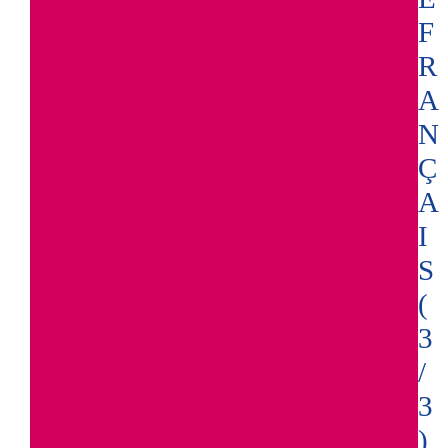
F
R
A
N
Ç
A
I
S
(
3
/
3
)