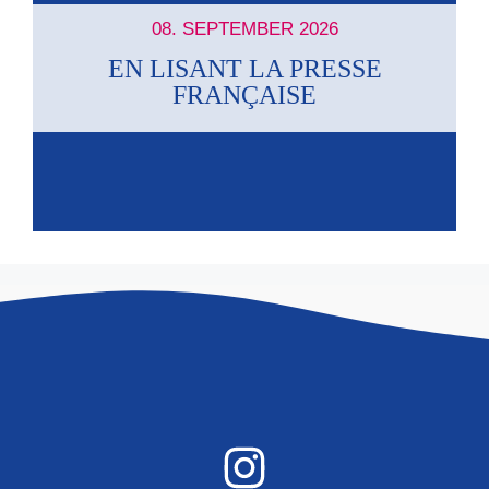
a
08. SEPTEMBER 2026
A
t
EN LISANT LA PRESSE
n
FRANÇAISE
i
s
o
n
i
c
h
t
e
n
,