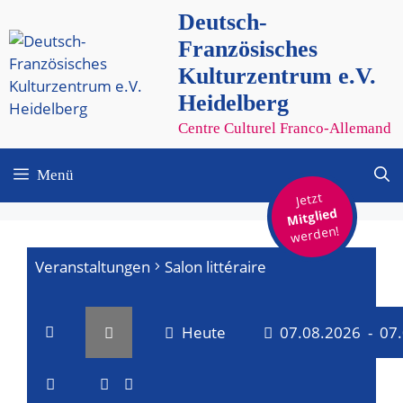
Zum
Deutsch-
Inhalt
Französisches
springen
Kulturzentrum e.V.
Heidelberg
Centre Culturel Franco-Allemand
Menü
Jetzt
Mitglied
werden!
Veranstaltungen
Salon littéraire
Heute
07.08.2026
 - 
07
V
V
D
a
L