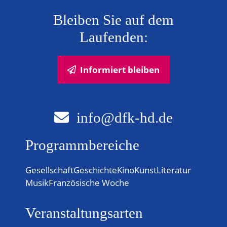
N
Bleiben Sie auf dem
a
Laufenden:
v
i
Informiert bleiben
g
a
info@dfk-hd.de
t
Programmbereiche
i
Gesellschaft
Geschichte
Kino
Kunst
Literatur
o
Musik
Französische Woche
n
Veranstaltungsarten