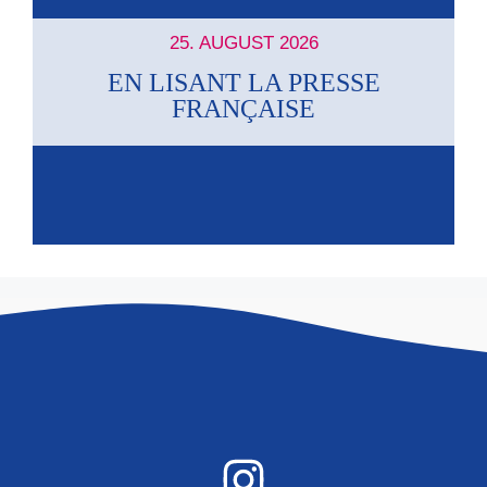
N
25. AUGUST 2026
a
EN LISANT LA PRESSE
FRANÇAISE
v
i
g
a
t
i
o
n