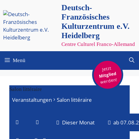
Zum
Deutsch-
Inhalt
Französisches
springen
Kulturzentrum e.V.
Heidelberg
Centre Culturel Franco-Allemand
Menü
Jetzt
Mitglied
werden!
Salon littéraire
Veranstaltungen
Salon littéraire
Veranstaltungen
Dieser Monat
ab 07.08.
V
V
D