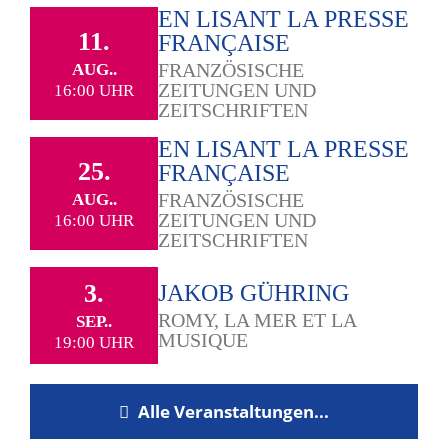
EN LISANT LA PRESSE
11.
FRANÇAISE
FRANZÖSISCHE
AUG..
ZEITUNGEN UND
16:00 UHR
ZEITSCHRIFTEN
EN LISANT LA PRESSE
25.
FRANÇAISE
FRANZÖSISCHE
AUG..
ZEITUNGEN UND
16:00 UHR
ZEITSCHRIFTEN
3.
JAKOB GÜHRING
ROMY, LA MER ET LA
SEP..
MUSIQUE
19:00 UHR
Alle Veranstaltungen...