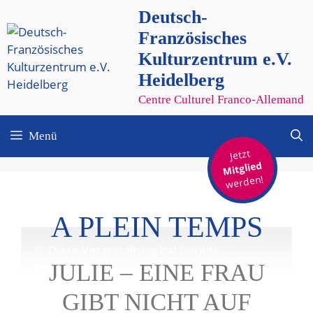
Zum
Deutsch-
Inhalt
Französisches
springen
Kulturzentrum e.V.
Heidelberg
Centre Culturel Franco-Allemand
Menü
Jetzt
Mitglied
werden!
A PLEIN TEMPS
Diese Veranstaltung hat bereits
JULIE – EINE FRAU
stattgefunden.
GIBT NICHT AUF