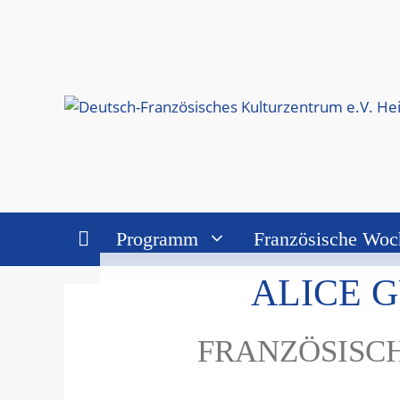
Zum
Inhalt
springen
Programm
Französische Woc
ALICE 
FRANZÖSISCH
Diese Veranstaltung hat bereits statt