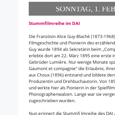
SONNTAG, 1. FEB
Stummfilmreihe im DAI
Die Französin Alice Guy-Blaché (1873-1968
Filmgeschichte und Pionierin des erzählende
Guy wurde 1894 als Sekretärin beim „Compt
erlebte dort am 22. März 1895 eine erste
Gebrüder Lumière. Nur wenige Monate spät
Gaumont et compagnie“ die Erlaubnis, ihre
aux Choux (1896) entstand und bildete den A
Produzentin und Drehbuchautorin. Von 1897
und wirkte hier als Pionierin in der Spiel
Phonographenwalzen. Lange war sie verges
zugeschrieben wurden.
Nun erinnert die Stummfi lmreihe des DAI a