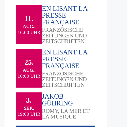
EN LISANT LA
PRESSE
11.
FRANÇAISE
AUG..
FRANZÖSISCHE
16:00 UHR
ZEITUNGEN UND
ZEITSCHRIFTEN
EN LISANT LA
PRESSE
25.
FRANÇAISE
AUG..
FRANZÖSISCHE
16:00 UHR
ZEITUNGEN UND
ZEITSCHRIFTEN
JAKOB
3.
GÜHRING
SEP..
ROMY, LA MER ET
19:00 UHR
LA MUSIQUE