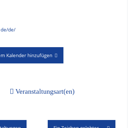
.de/de/
em Kalender hinzufügen
Veranstaltungsart(en)
staltungen
Ein Zeichen gelebter Freundschaft