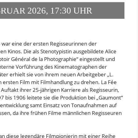
RUAR 2026, 17:30 UHR
) war eine der ersten Regisseurinnen der
n Kinos. Die als Stenotypistin ausgebildete Alice
oir Général de la Photographie“ eingestellt und
 interne Vorführung des Kinematographen der
er erhielt sie von ihrem neuen Arbeitgeber „L.
n ersten Film mit Filmhandlung zu drehen. La Fée
uftakt ihrer 25-jährigen Karriere als Regisseurin,
 bis 1906 leitete sie die Produktion bei „Gaumont“
filmentwicklung samt Einsatz von Tonaufnahmen auf
sen, da ihre frühen Filme männlichen Regisseuren
n diese legendäre Filmpionierin mit einer Reihe