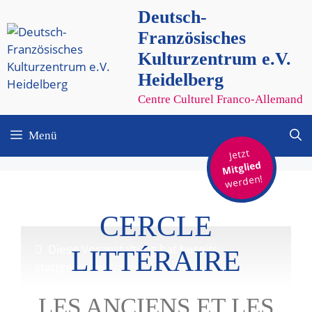
Zum
Deutsch-
Inhalt
Französisches
springen
Kulturzentrum e.V.
Heidelberg
Centre Culturel Franco-Allemand
Menü
Jetzt
Mitglied
werden!
CERCLE
Diese Veranstaltung hat bereits
LITTÉRAIRE
stattgefunden.
LES ANCIENS ET LES