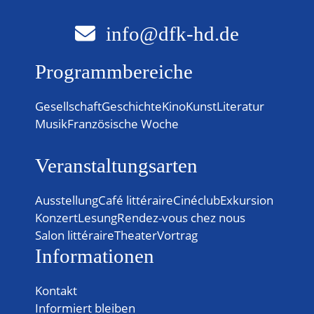
info@dfk-hd.de
Programmbereiche
Gesellschaft
Geschichte
Kino
Kunst
Literatur
Musik
Französische Woche
Veranstaltungsarten
Ausstellung
Café littéraire
Cinéclub
Exkursion
Konzert
Lesung
Rendez-vous chez nous
Salon littéraire
Theater
Vortrag
Informationen
Kontakt
Informiert bleiben