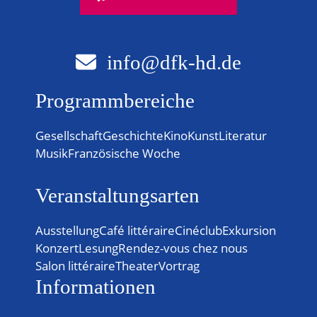
info@dfk-hd.de
Programmbereiche
Gesellschaft
Geschichte
Kino
Kunst
Literatur
Musik
Französische Woche
Veranstaltungsarten
Ausstellung
Café littéraire
Cinéclub
Exkursion
Konzert
Lesung
Rendez-vous chez nous
Salon littéraire
Theater
Vortrag
Informationen