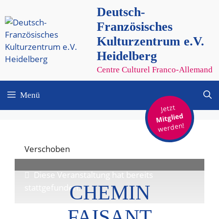
Zum
Deutsch-
Inhalt
Französisches
springen
Kulturzentrum e.V.
Heidelberg
Centre Culturel Franco-Allemand
Menü
Jetzt
Mitglied
werden!
Verschoben
Diese Veranstaltung hat bereits
CHEMIN
stattgefunden.
FAISANT