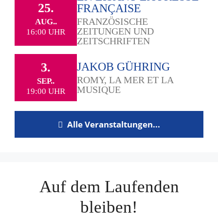
25.
FRANÇAISE
FRANZÖSISCHE
AUG..
ZEITUNGEN UND
16:00 UHR
ZEITSCHRIFTEN
3.
JAKOB GÜHRING
ROMY, LA MER ET LA
SEP..
MUSIQUE
19:00 UHR
Alle Veranstaltungen...
Auf dem Laufenden
bleiben!