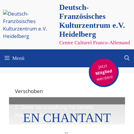
Zum
Deutsch-
Inhalt
Französisches
springen
Kulturzentrum e.V.
Heidelberg
Centre Culturel Franco-Allemand
Menü
Jetzt
Mitglied
werden!
Verschoben
Diese Veranstaltung hat bereits
EN CHANTANT
stattgefunden.