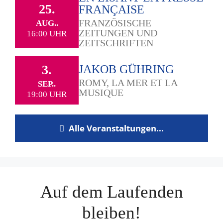
25.
FRANÇAISE
FRANZÖSISCHE
AUG..
ZEITUNGEN UND
16:00 UHR
ZEITSCHRIFTEN
3.
JAKOB GÜHRING
ROMY, LA MER ET LA
SEP..
MUSIQUE
19:00 UHR
Alle Veranstaltungen...
Auf dem Laufenden
bleiben!