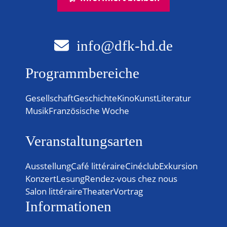
info@dfk-hd.de
Programmbereiche
Gesellschaft
Geschichte
Kino
Kunst
Literatur
Musik
Französische Woche
Veranstaltungsarten
Ausstellung
Café littéraire
Cinéclub
Exkursion
Konzert
Lesung
Rendez-vous chez nous
Salon littéraire
Theater
Vortrag
Informationen