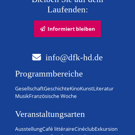
Laufenden:
Informiert bleiben
info@dfk-hd.de
Programmbereiche
Gesellschaft
Geschichte
Kino
Kunst
Literatur
Musik
Französische Woche
Veranstaltungsarten
Ausstellung
Café littéraire
Cinéclub
Exkursion