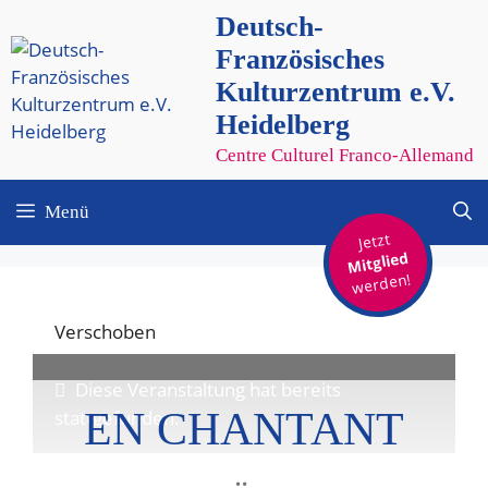
Zum
Deutsch-
Inhalt
Französisches
springen
Kulturzentrum e.V.
Heidelberg
Centre Culturel Franco-Allemand
Menü
Jetzt
Mitglied
werden!
Verschoben
Diese Veranstaltung hat bereits
EN CHANTANT
stattgefunden.