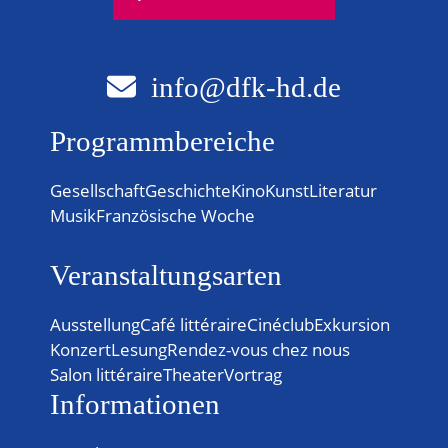
info@dfk-hd.de
Programmbereiche
Gesellschaft
Geschichte
Kino
Kunst
Literatur
Musik
Französische Woche
Veranstaltungsarten
Ausstellung
Café littéraire
Cinéclub
Exkursion
Konzert
Lesung
Rendez-vous chez nous
Salon littéraire
Theater
Vortrag
Informationen