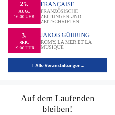
25.
FRANÇAISE
FRANZÖSISCHE
AUG..
ZEITUNGEN UND
16:00 UHR
ZEITSCHRIFTEN
3.
JAKOB GÜHRING
ROMY, LA MER ET LA
SEP..
MUSIQUE
19:00 UHR
Alle Veranstaltungen...
Auf dem Laufenden
bleiben!