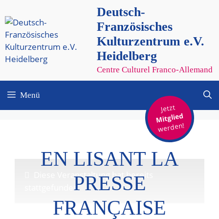
Zum
Deutsch-
Inhalt
Französisches
springen
Kulturzentrum e.V.
Heidelberg
Centre Culturel Franco-Allemand
Menü
Jetzt
Mitglied
werden!
EN LISANT LA
Diese Veranstaltung hat bereits
PRESSE
stattgefunden.
FRANÇAISE