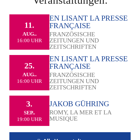
Veranstaltungen:
EN LISANT LA PRESSE
11.
FRANÇAISE
FRANZÖSISCHE
AUG..
ZEITUNGEN UND
16:00 UHR
ZEITSCHRIFTEN
EN LISANT LA PRESSE
25.
FRANÇAISE
FRANZÖSISCHE
AUG..
ZEITUNGEN UND
16:00 UHR
ZEITSCHRIFTEN
3.
JAKOB GÜHRING
ROMY, LA MER ET LA
SEP..
MUSIQUE
19:00 UHR