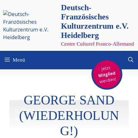
Zum
Deutsch-
Inhalt
Französisches
springen
Kulturzentrum e.V.
Heidelberg
Centre Culturel Franco-Allemand
Menü
Jetzt
Mitglied
werden!
GEORGE SAND
Diese Veranstaltung hat bereits
(WIEDERHOLUN
stattgefunden.
G!)