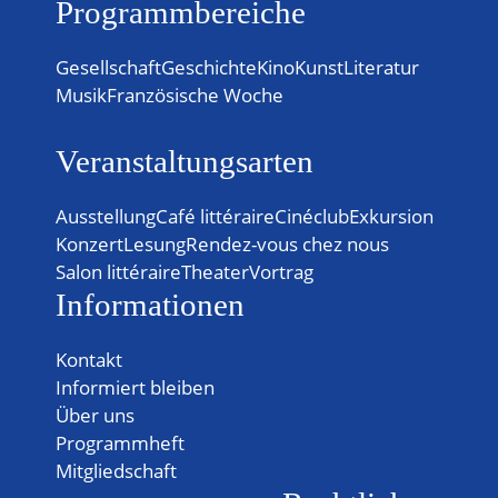
Programmbereiche
Gesellschaft
Geschichte
Kino
Kunst
Literatur
Musik
Französische Woche
Veranstaltungsarten
Ausstellung
Café littéraire
Cinéclub
Exkursion
Konzert
Lesung
Rendez-vous chez nous
Salon littéraire
Theater
Vortrag
Informationen
Kontakt
Informiert bleiben
Über uns
Programmheft
Mitgliedschaft