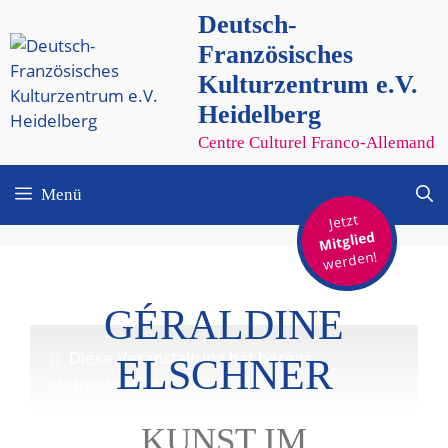
Zum
Deutsch-
Inhalt
Französisches
springen
Kulturzentrum e.V.
Heidelberg
Centre Culturel Franco-Allemand
Menü
Jetzt
Mitglied
werden!
GÉRALDINE
Diese Veranstaltung hat bereits
ELSCHNER
stattgefunden.
KUNST IM