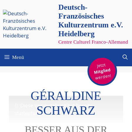
Zum
Deutsch-
Inhalt
Französisches
springen
Kulturzentrum e.V.
Heidelberg
Centre Culturel Franco-Allemand
Menü
Jetzt
Mitglied
werden!
GÉRALDINE
Diese Veranstaltung hat bereits
SCHWARZ
stattgefunden.
BESSER AUS DER