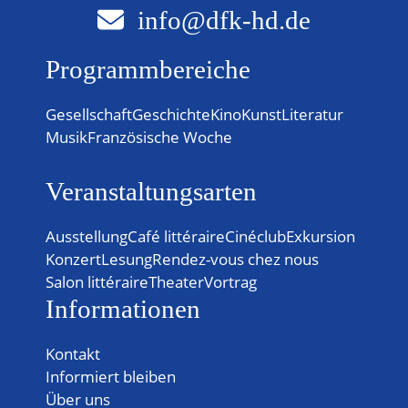
info@dfk-hd.de
Programmbereiche
Gesellschaft
Geschichte
Kino
Kunst
Literatur
Musik
Französische Woche
Veranstaltungsarten
Ausstellung
Café littéraire
Cinéclub
Exkursion
Konzert
Lesung
Rendez-vous chez nous
Salon littéraire
Theater
Vortrag
Informationen
Kontakt
Informiert bleiben
Über uns