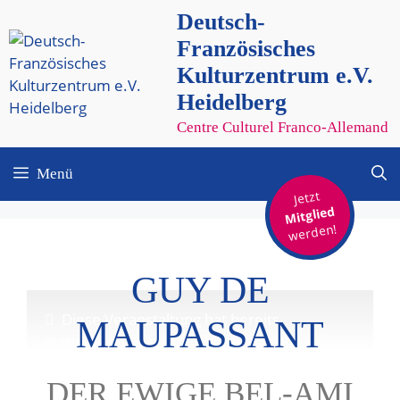
Zum
Deutsch-
Inhalt
Französisches
springen
Kulturzentrum e.V.
Heidelberg
Centre Culturel Franco-Allemand
Menü
Jetzt
Mitglied
werden!
GUY DE
Diese Veranstaltung hat bereits
MAUPASSANT
stattgefunden.
DER EWIGE BEL-AMI