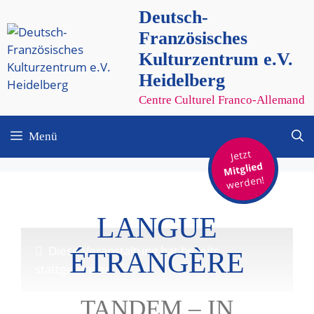
Zum
Deutsch-
Inhalt
Französisches
springen
Kulturzentrum e.V.
Heidelberg
Centre Culturel Franco-Allemand
Menü
Jetzt
Mitglied
werden!
LANGUE
Diese Veranstaltung hat bereits
ÉTRANGÈRE
stattgefunden.
TANDEM – IN