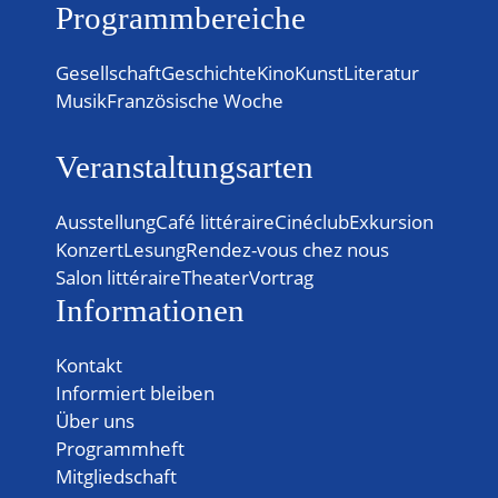
Programmbereiche
Gesellschaft
Geschichte
Kino
Kunst
Literatur
Musik
Französische Woche
Veranstaltungsarten
Ausstellung
Café littéraire
Cinéclub
Exkursion
Konzert
Lesung
Rendez-vous chez nous
Salon littéraire
Theater
Vortrag
Informationen
Kontakt
Informiert bleiben
Über uns
Programmheft
Mitgliedschaft