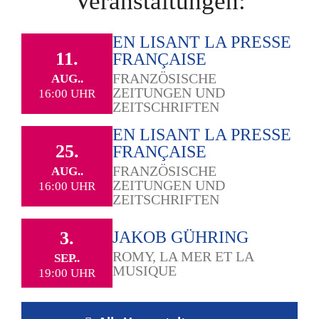
Veranstaltungen:
EN LISANT LA PRESSE
11.
FRANÇAISE
FRANZÖSISCHE
AUG..
ZEITUNGEN UND
16:00 UHR
ZEITSCHRIFTEN
EN LISANT LA PRESSE
25.
FRANÇAISE
FRANZÖSISCHE
AUG..
ZEITUNGEN UND
16:00 UHR
ZEITSCHRIFTEN
3.
JAKOB GÜHRING
ROMY, LA MER ET LA
SEP..
MUSIQUE
19:00 UHR