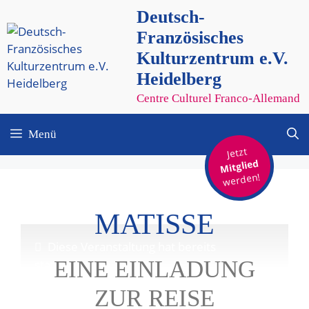
Zum
Deutsch-
Inhalt
Französisches
springen
Kulturzentrum e.V.
Heidelberg
Centre Culturel Franco-Allemand
Menü
Jetzt
Mitglied
werden!
MATISSE
Diese Veranstaltung hat bereits
EINE EINLADUNG
stattgefunden.
ZUR REISE