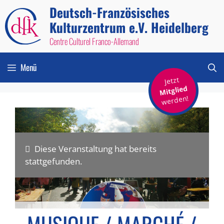
Zum
Deutsch-Französisches
Inhalt
Kulturzentrum e.V. Heidelberg
springen
Centre Culturel Franco-Allemand
Menü
Jetzt
Mitglied
werden!
Diese Veranstaltung hat bereits
stattgefunden.