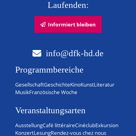
Laufenden:
Informiert bleiben
info@dfk-hd.de
Programmbereiche
Gesellschaft
Geschichte
Kino
Kunst
Literatur
Musik
Französische Woche
Veranstaltungsarten
Ausstellung
Café littéraire
Cinéclub
Exkursion
Konzert
Lesung
Rendez-vous chez nous