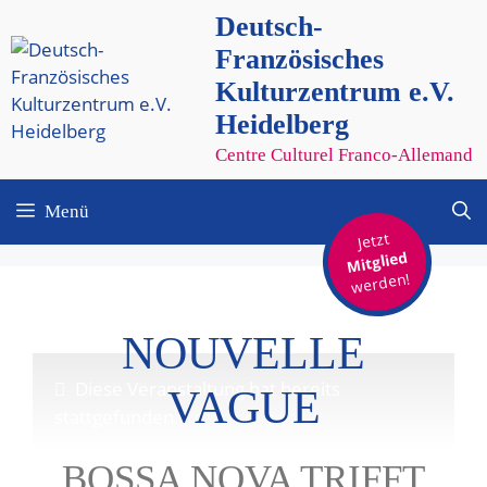
Zum
Deutsch-
Inhalt
Französisches
springen
Kulturzentrum e.V.
Heidelberg
Centre Culturel Franco-Allemand
Menü
Jetzt
Mitglied
werden!
NOUVELLE
Diese Veranstaltung hat bereits
VAGUE
stattgefunden.
BOSSA NOVA TRIFFT