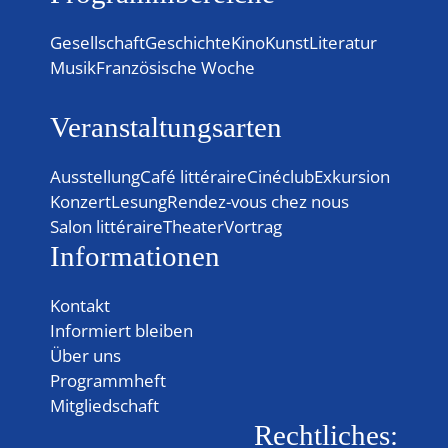
Gesellschaft
Geschichte
Kino
Kunst
Literatur
Musik
Französische Woche
Veranstaltungsarten
Ausstellung
Café littéraire
Cinéclub
Exkursion
Konzert
Lesung
Rendez-vous chez nous
Salon littéraire
Theater
Vortrag
Informationen
Kontakt
Informiert bleiben
Über uns
Programmheft
Mitgliedschaft
Rechtliches: