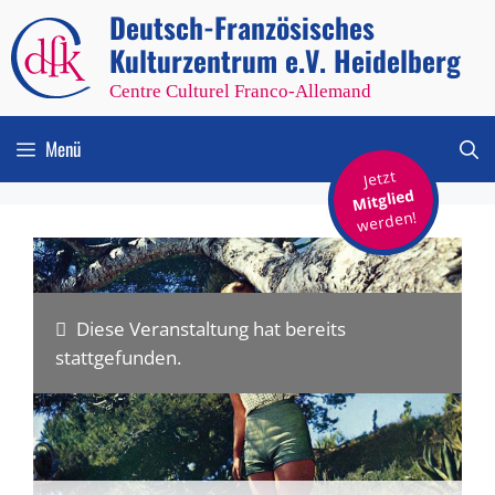
Zum
Deutsch-Französisches
Inhalt
Kulturzentrum e.V. Heidelberg
springen
Centre Culturel Franco-Allemand
Menü
Jetzt
Mitglied
werden!
Diese Veranstaltung hat bereits
stattgefunden.