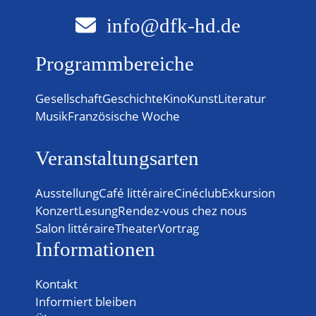
info@dfk-hd.de
Programmbereiche
Gesellschaft
Geschichte
Kino
Kunst
Literatur
Musik
Französische Woche
Veranstaltungsarten
Ausstellung
Café littéraire
Cinéclub
Exkursion
Konzert
Lesung
Rendez-vous chez nous
Salon littéraire
Theater
Vortrag
Informationen
Kontakt
Informiert bleiben