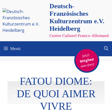
Zum
Deutsch-
Inhalt
Französisches
springen
Kulturzentrum e.V.
Heidelberg
Centre Culturel Franco-Allemand
Menü
Jetzt
Mitglied
werden!
FATOU DIOME:
Diese Veranstaltung hat bereits
DE QUOI AIMER
stattgefunden.
VIVRE