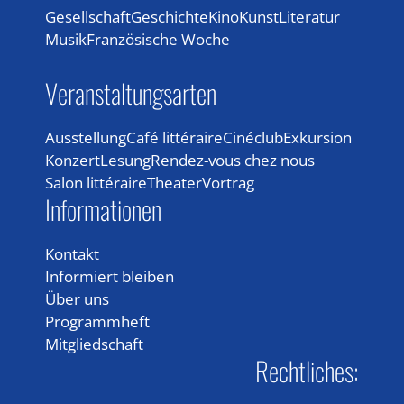
Gesellschaft
Geschichte
Kino
Kunst
Literatur
Musik
Französische Woche
Veranstaltungsarten
Ausstellung
Café littéraire
Cinéclub
Exkursion
Konzert
Lesung
Rendez-vous chez nous
Salon littéraire
Theater
Vortrag
Informationen
Kontakt
Informiert bleiben
Über uns
Programmheft
Mitgliedschaft
Rechtliches: