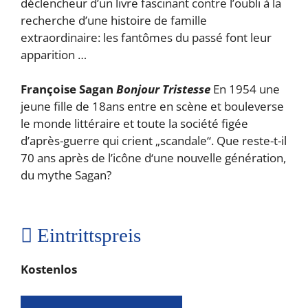
déclencheur d’un livre fascinant contre l’oubli à la
recherche d’une histoire de famille
extraordinaire: les fantômes du passé font leur
apparition …
Françoise Sagan
Bonjour Tristesse
En 1954 une
jeune fille de 18ans entre en scène et bouleverse
le monde littéraire et toute la société figée
d’après-guerre qui crient „scandale“. Que reste-t-il
70 ans après de l’icône d‘une nouvelle génération,
du mythe Sagan?
Eintrittspreis
Kostenlos