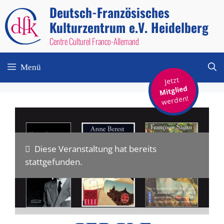
Zum
Deutsch-Französisches
Inhalt
Kulturzentrum e.V. Heidelberg
springen
Centre Culturel Franco-Allemand
Menü
Jetzt
Mitglied
werden!
Diese Veranstaltung hat bereits
stattgefunden.