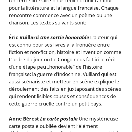
Un cercle littéraire pour ceux qui unit l‘amour
pour la littérature et la langue francaise. Chaque
rencontre commence avec un poème ou une
chanson. Les textes suivants sont:
Éric Vuillard
Une sortie honorable
L‘auteur qui
est connu pour ses livres à la frontière entre
fiction et non-fiction, histoire et invention comme
L‘ordre du jour ou Le Congo nous fait ici le récit
d’une étape peu „honorable“ de l‘histoire
française: la guerre d‘Indochine. Vuillard qui est
aussi scénariste et metteur en scène explique le
déroulement des faits en juxtaposant des scènes
qui rendent lisibles causes et conséquences de
cette guerre cruelle contre un petit pays.
Anne Bérest
La carte postale
Une mystérieuse
carte postale oubliée devient l‘élément