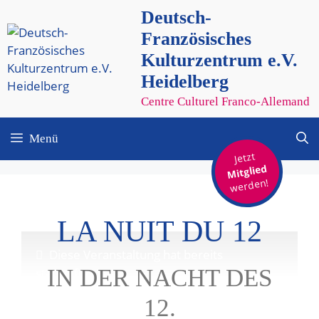
Zum
Deutsch-
Inhalt
Französisches
springen
Kulturzentrum e.V.
Heidelberg
Centre Culturel Franco-Allemand
Menü
Jetzt
Mitglied
werden!
LA NUIT DU 12
Diese Veranstaltung hat bereits
IN DER NACHT DES
stattgefunden.
12.