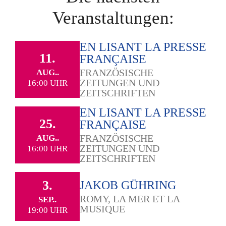
Veranstaltungen:
EN LISANT LA PRESSE
11.
FRANÇAISE
FRANZÖSISCHE
AUG..
ZEITUNGEN UND
16:00 UHR
ZEITSCHRIFTEN
EN LISANT LA PRESSE
25.
FRANÇAISE
FRANZÖSISCHE
AUG..
ZEITUNGEN UND
16:00 UHR
ZEITSCHRIFTEN
3.
JAKOB GÜHRING
ROMY, LA MER ET LA
SEP..
MUSIQUE
19:00 UHR