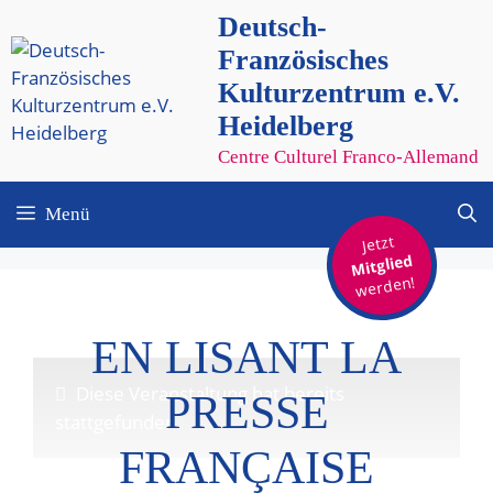
Zum
Deutsch-
Inhalt
Französisches
springen
Kulturzentrum e.V.
Heidelberg
Centre Culturel Franco-Allemand
Menü
Jetzt
Mitglied
werden!
EN LISANT LA
Diese Veranstaltung hat bereits
PRESSE
stattgefunden.
FRANÇAISE