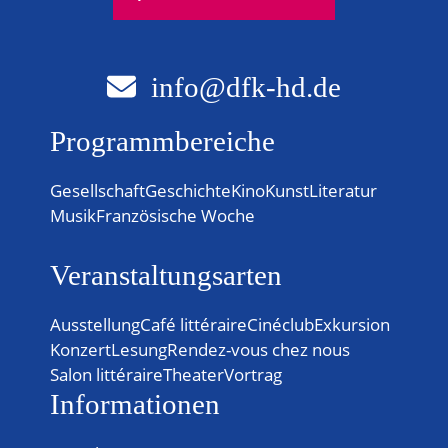
info@dfk-hd.de
Programmbereiche
Gesellschaft
Geschichte
Kino
Kunst
Literatur
Musik
Französische Woche
Veranstaltungsarten
Ausstellung
Café littéraire
Cinéclub
Exkursion
Konzert
Lesung
Rendez-vous chez nous
Salon littéraire
Theater
Vortrag
Informationen