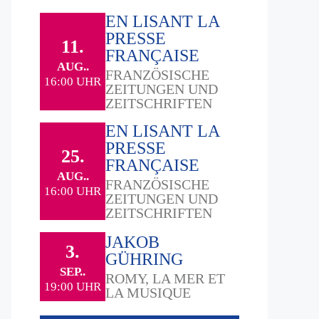
EN LISANT LA
PRESSE
11.
FRANÇAISE
AUG..
FRANZÖSISCHE
16:00 UHR
ZEITUNGEN UND
ZEITSCHRIFTEN
EN LISANT LA
PRESSE
25.
FRANÇAISE
AUG..
FRANZÖSISCHE
16:00 UHR
ZEITUNGEN UND
ZEITSCHRIFTEN
JAKOB
3.
GÜHRING
SEP..
ROMY, LA MER ET
19:00 UHR
LA MUSIQUE