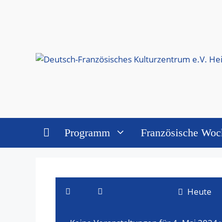
Zum
Inhalt
springen
Programm
Französische Woc
Veranstaltungen
Heute
für