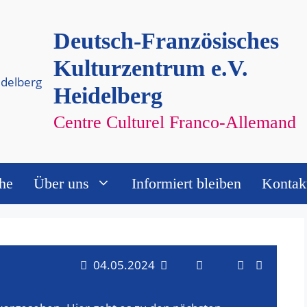
Deutsch-Französisches
Kulturzentrum e.V.
Heidelberg
Centre Culturel Franco-Allemand
he
Über uns
Informiert bleiben
Kontak
V
V
04.05.2024
T
e
e
a
D
r
g