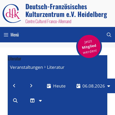
Zum
Deutsch-Französisches
Inhalt
Kulturzentrum e.V. Heidelberg
springen
Centre Culturel Franco-Allemand
Menü
Jetzt
Mitglied
werden!
Literatur
Veranstaltungen
Literatur
Veranstaltungen
Heute
06.08.2026
für
V
V
D
6.
a
e
T
e
t
a
r