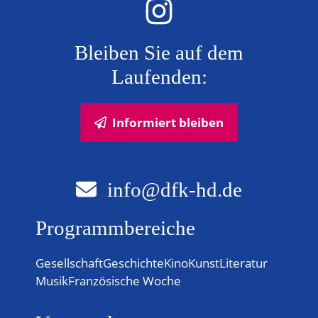
N
Bleiben Sie auf dem
a
Laufenden:
v
i
Informiert bleiben
g
a
info@dfk-hd.de
t
Programmbereiche
i
o
Gesellschaft
Geschichte
Kino
Kunst
Literatur
Musik
Französische Woche
n