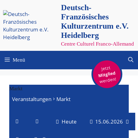
Zum
Deutsch-
Inhalt
Französisches
springen
Kulturzentrum e.V.
Heidelberg
Centre Culturel Franco-Allemand
Menü
Jetzt
Mitglied
werden!
Markt
Veranstaltungen
Markt
Veranstaltungen
Heute
15.06.2026
für
V
V
D