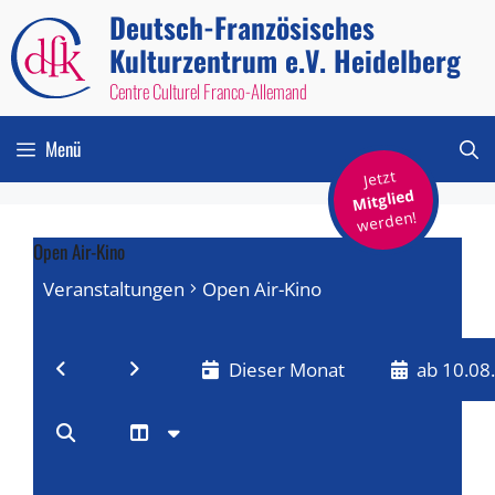
Zum
Deutsch-Französisches
Inhalt
Kulturzentrum e.V. Heidelberg
springen
Centre Culturel Franco-Allemand
Menü
Jetzt
Mitglied
werden!
Open Air-Kino
Veranstaltungen
Open Air-Kino
Veranstaltungen
Dieser Monat
ab 10.08
V
V
D
a
e
M
e
t
o
r