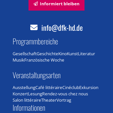
Informiert bleiben
info@dfk-hd.de
Programmbereiche
Gesellschaft
Geschichte
Kino
Kunst
Literatur
Musik
Französische Woche
Veranstaltungsarten
Ausstellung
Café littéraire
Cinéclub
Exkursion
Konzert
Lesung
Rendez-vous chez nous
Salon littéraire
Theater
Vortrag
Informationen