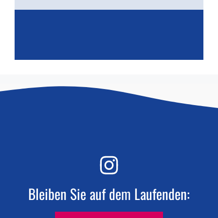
a
v
i
g
a
t
i
o
n
Bleiben Sie auf dem Laufenden: