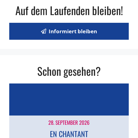
A
l
t
Auf dem Laufenden bleiben!
n
i
t
s
o
u
Informiert bleiben
n
i
n
c
g
h
e
Schon gesehen?
t
n
e
n
,
28. SEPTEMBER 2026
N
EN CHANTANT