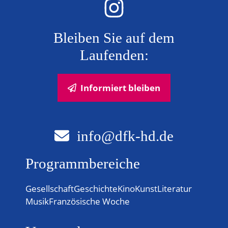
N
Bleiben Sie auf dem
a
Laufenden:
v
i
Informiert bleiben
g
a
info@dfk-hd.de
t
Programmbereiche
i
o
Gesellschaft
Geschichte
Kino
Kunst
Literatur
Musik
Französische Woche
n