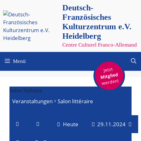
Zum
Deutsch-
Inhalt
Französisches
springen
Kulturzentrum e.V.
Heidelberg
Centre Culturel Franco-Allemand
Menü
Jetzt
Mitglied
werden!
Salon littéraire
Veranstaltungen
Salon littéraire
Veranstaltungen
Heute
29.11.2024
für
V
V
D