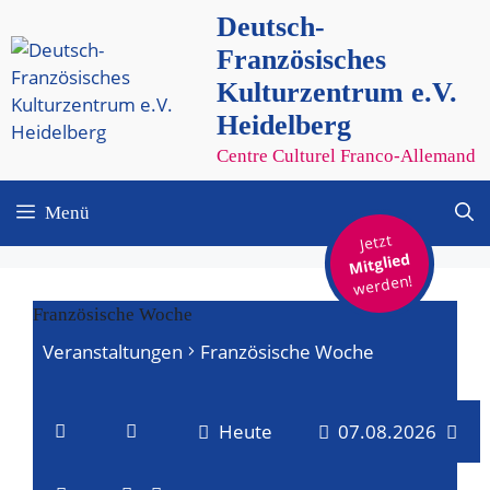
Zum
Deutsch-
Inhalt
Französisches
springen
Kulturzentrum e.V.
Heidelberg
Centre Culturel Franco-Allemand
Menü
Jetzt
Mitglied
werden!
Französische Woche
Veranstaltungen
Französische Woche
Veranstaltungen
Heute
07.08.2026
für
V
V
D