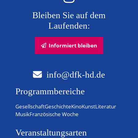
N
Bleiben Sie auf dem
a
Laufenden:
v
Informiert bleiben
i
g
info@dfk-hd.de
a
t
Programmbereiche
i
Gesellschaft
Geschichte
Kino
Kunst
Literatur
o
Musik
Französische Woche
n
Veranstaltungsarten