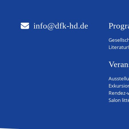
t
u
info@dfk-hd.de
Progr
n
Gesellsc
g
Literatur
e
Veran
n
Ausstell
Exkursio
Rendez-v
Salon litt