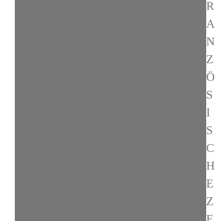
R
A
N
Z
Ö
S
I
S
C
H
E
Z
E