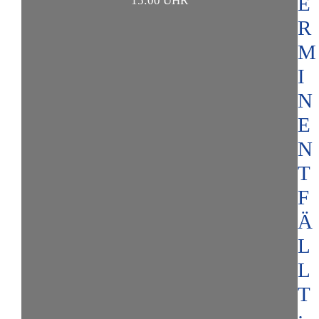
E
15:00 UHR
R
M
I
N
E
N
T
F
Ä
L
L
T
: