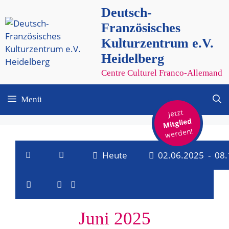
Zum
Deutsch-
Inhalt
Französisches
springen
Kulturzentrum e.V.
Heidelberg
Centre Culturel Franco-Allemand
Menü
Jetzt
Mitglied
werden!
Heute
02.06.2025
 - 
08.
V
V
D
a
L
e
e
t
i
r
u
Juni 2025
s
r
m
t