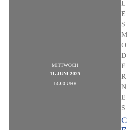
L
E
S
M
O
D
E
MITTWOCH
11. JUNI 2025
R
14:00 UHR
N
E
S
C