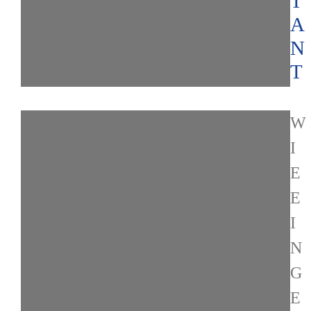
T
A
N
T
W
I
E
E
I
N
G
E