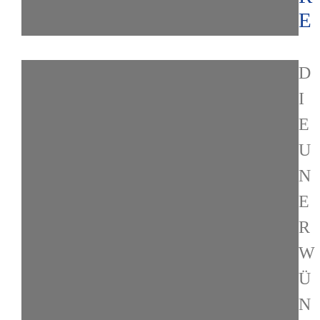
E
D
I
E
U
N
E
R
W
Ü
N