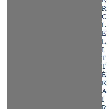
E
R
C
L
E
L
I
T
T
É
R
A
I
R