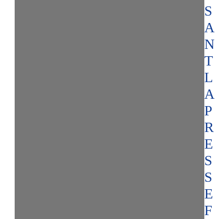
S
A
N
T
L
A
P
R
E
S
S
E
F