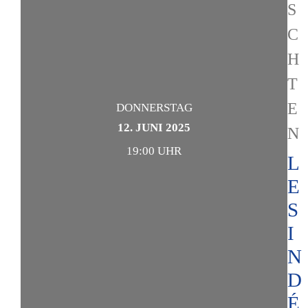
S
C
H
T
E
DONNERSTAG
12. JUNI 2025
N
19:00 UHR
L
E
S
I
N
D
É