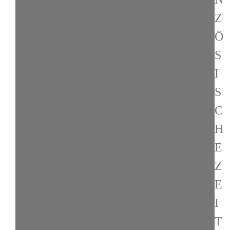
Z
Ö
S
I
S
C
H
E
Z
E
I
T