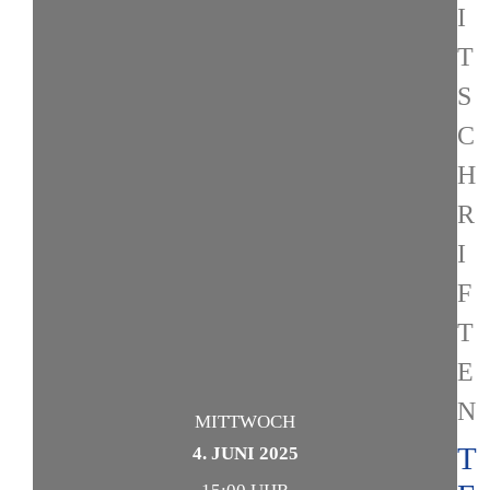
I
T
S
C
H
R
I
F
T
E
N
MITTWOCH
T
4. JUNI 2025