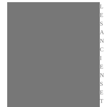
L
E
S
A
N
C
I
E
N
S
E
T