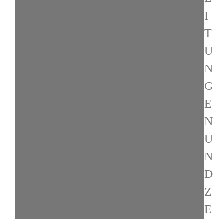
I
T
U
N
G
E
N
U
N
D
Z
E