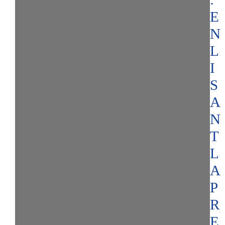
E
N
L
I
S
A
N
T
L
A
P
R
E