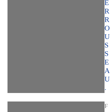
E
R
R
O
U
S
S
E
A
U
.
F