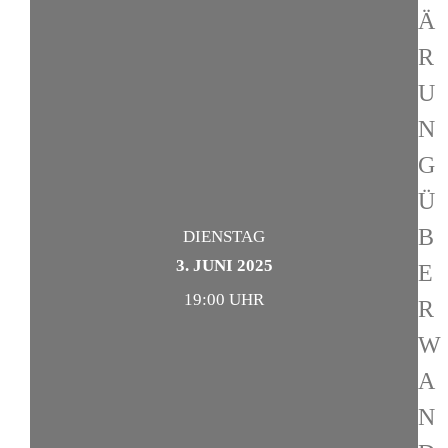
Ä
R
U
N
G
Ü
B
DIENSTAG
3. JUNI 2025
E
19:00 UHR
R
W
A
N