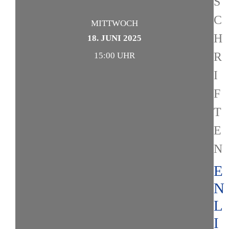
S
C
MITTWOCH
H
18. JUNI 2025
R
15:00 UHR
I
F
T
E
N
E
N
L
I