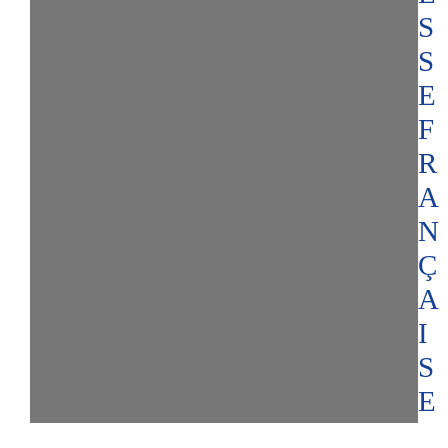
S
S
E
F
R
A
N
Ç
A
I
S
E