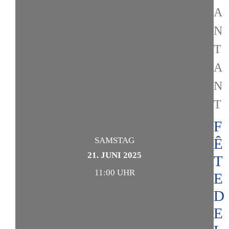
A
N
T
A
N
T
F
SAMSTAG
Ê
21. JUNI 2025
T
11:00 UHR
E
D
E