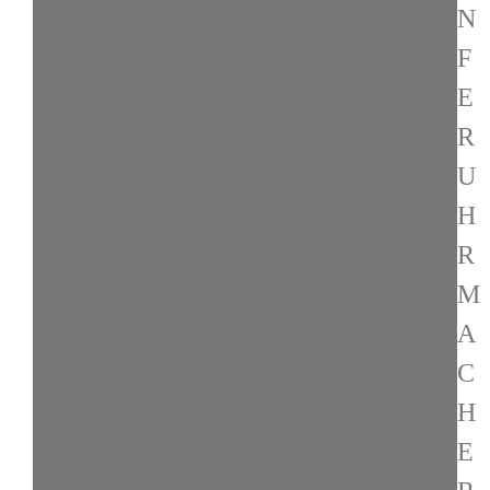
N
F
E
R
U
H
R
M
A
C
H
E