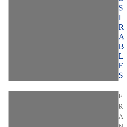
S
I
R
A
B
L
E
S
F
R
A
N