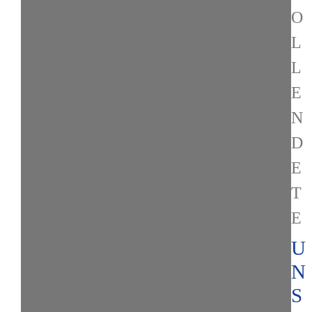
O
L
L
E
N
D
E
T
E
U
N
S