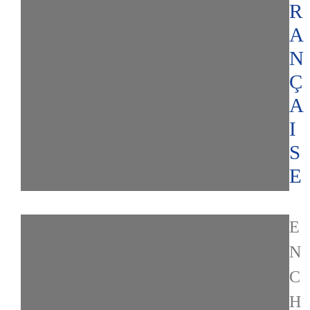
R
A
N
Ç
A
I
S
E
E
N
C
H