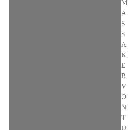
M
A
S
S
A
K
E
R
V
O
N
T
U