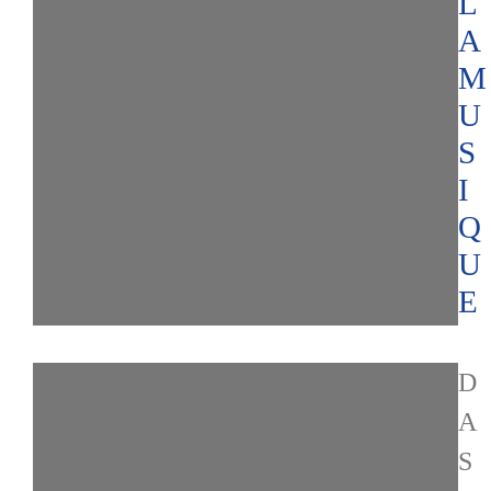
L
A
M
U
S
I
Q
U
E
D
A
S