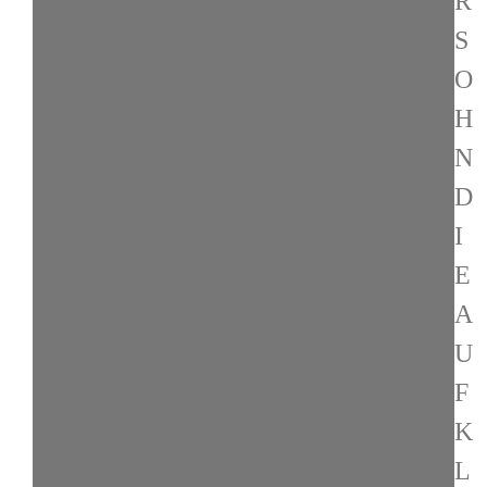
R
S
O
H
N
D
I
E
A
U
F
K
L