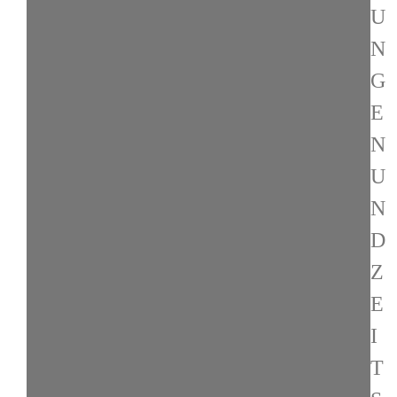
U
N
G
E
N
U
N
D
Z
E
I
T