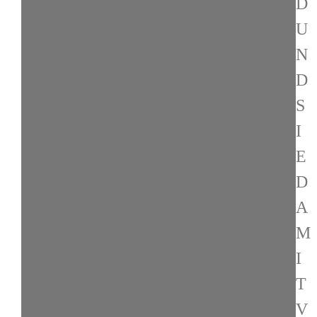
D
U
N
D
S
I
E
D
A
M
I
T
V